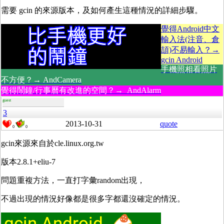
需要 gcin 的來源版本，及如何產生這種情況的詳細步驟。
覺得Android中文
輸入法(注音、倉
頡)不易輸入？→
gcin Android
手機照相看照片
不方便？→ AndCamera
覺得鬧鐘/行事曆有改進的空間？→ AndAlarm
guest
3
2013-10-31
quote
0
0
gcin來源來自於cle.linux.org.tw
版本2.8.1+eliu-7
問題重複方法，一直打字彙random出現，
不過出現的情況好像都是很多字都還沒確定的情況。