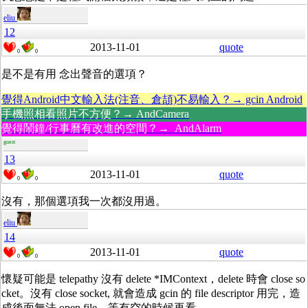
eliu
12
2013-11-01
quote
0
0
是不是有用 念出聲音的選項？
覺得Android中文輸入法(注音、倉頡)不易輸入？→ gcin Android
手機照相看照片不方便？→ AndCamera
覺得鬧鐘/行事曆有改進的空間？→ AndAlarm
guest
13
2013-11-01
quote
0
0
沒有，那個選項我一次都沒用過。
eliu
14
2013-11-01
quote
0
0
懷疑可能是 telepathy 沒有 delete *IMContext，delete 時會 close so
cket。沒有 close socket, 就會造成 gcin 的 file descriptor 用完，造
成後面無法 open file。等有空的時候再看。