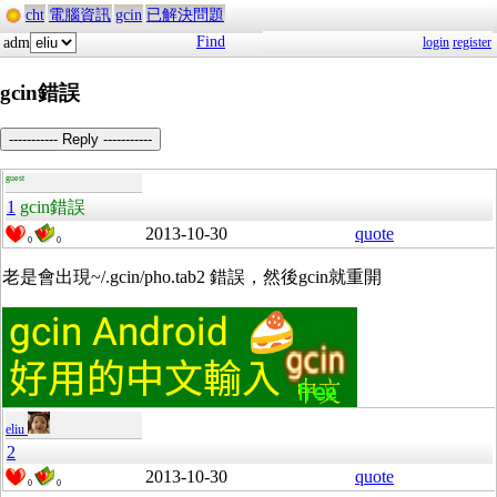
cht
電腦資訊
gcin
已解決問題
Find
adm
login
register
gcin錯誤
----------- Reply -----------
guest
1
gcin錯誤
2013-10-30
quote
0
0
老是會出現~/.gcin/pho.tab2 錯誤，然後gcin就重開
eliu
2
2013-10-30
quote
0
0