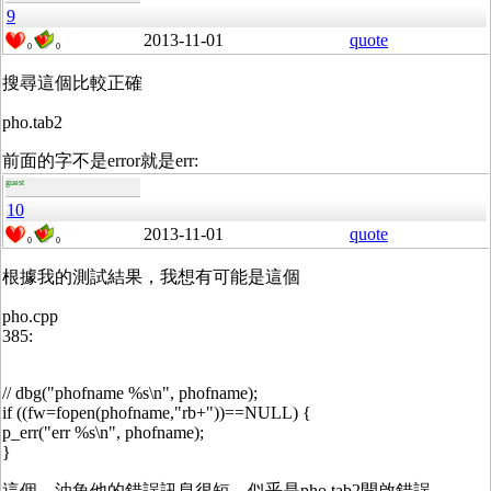
9
2013-11-01
quote
0
0
搜尋這個比較正確
pho.tab2
前面的字不是error就是err:
guest
10
2013-11-01
quote
0
0
根據我的測試結果，我想有可能是這個
pho.cpp
385:
// dbg("phofname %s\n", phofname);
if ((fw=fopen(phofname,"rb+"))==NULL) {
p_err("err %s\n", phofname);
}
這個，油魚他的錯誤訊息很短。似乎是pho.tab2開啟錯誤。