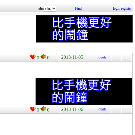
Find
login
register
adm
2013-11-05
0
0
quote
2013-11-06
quote
0
0