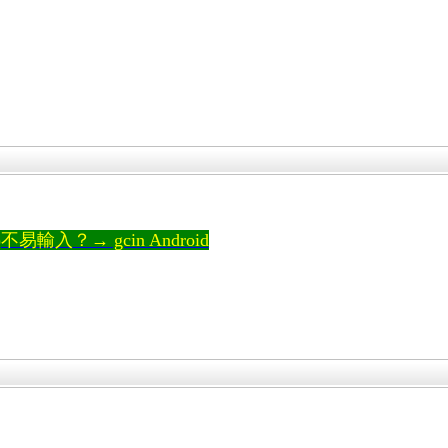
輸入？→ gcin Android