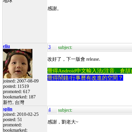
地球
感謝。
eliu
3
subject:
改好了，下一版會 release.
覺得Android中文輸入法(注音、倉頡)不易
覺得鬧鐘/行事曆有改進的空間？
joined: 2007-08-09
posted: 11519
promoted: 617
bookmarked: 187
新竹, 台灣
splin
4
subject:
joined: 2010-02-25
posted: 51
感謝，劉老大~
promoted:
bookmarked: