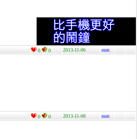
2013-11-06
quote
0
0
2013-11-08
quote
0
0