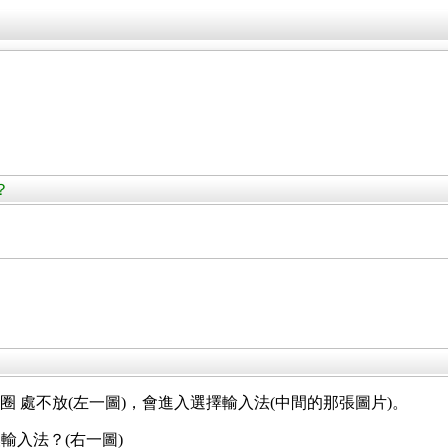
？
 圈圈 處不放(左一圖)，會進入選擇輸入法(中間的那張圖片)。
輸入法？(右一圖)