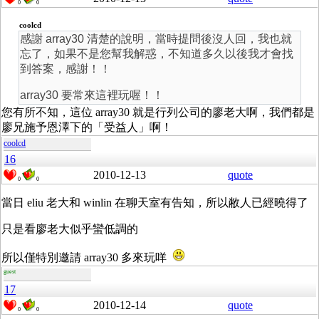
0
0
coolcd
感謝 array30 清楚的說明，當時提問後沒人回，我也就
忘了，如果不是您幫我解惑，不知道多久以後我才會找
到答案，感謝！！
array30 要常來這裡玩喔！！
您有所不知，這位 array30 就是行列公司的廖老大啊，我們都是
廖兄施予恩澤下的「受益人」啊！
coolcd
16
2010-12-13
quote
0
0
當日 eliu 老大和 winlin 在聊天室有告知，所以敝人已經曉得了
只是看廖老大似乎蠻低調的
所以僅特別邀請 array30 多來玩咩
guest
17
2010-12-14
quote
0
0