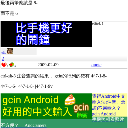
最後兩筆應該是 8-
而不是 6-
edited: 1
eliu
2
2009-02-09
quote
0
0
ctrl-alt-3 注音查詢的結果， gcin的行列的確有 4^7-1-8-
4^7-1-6- |4^7-1-8- |4^7-1-9v
覺得Android中文
輸入法(注音、倉
頡)不易輸入？→
gcin Android
手機照相看照片
不方便？→ AndCamera