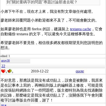
到"關於重碼字的問題"專題討論那邊去呢？
小弟下午不在，現在才上來，我沒有對文章做任何處理。
廖老師來回覆問題小弟歡迎都來不及了，不可能會刪文的。
如果廖老師也是用 firefox 的話，建議裝上
textarea cache
，它會
自動備份 textarea 的文字，可以避免今天這種憾事再發生。
希望廖老師不要見怪，相信很多網友都很期望見到您說明您的
想法。
edited: 1
array30
22
2010-12-22
quote
0
0
不好意思，那應該是我沒有成功貼上，誤會是被刪除，我原來
是在記事本上寫的，再轉貼到版上的編輯器上修改，可能是我
在按張貼時網路出了一些問題吧，版主都特別為我去找過刪除
的記錄，那麼確定是我沒有成功貼上了，沒關係我下午會到重
複字討論專版去作回覆，謝了！
阿木