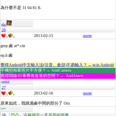
為什麼不是 31 04 81 8-
eliu
26
2013-02-15
quote
0
0
grep 鹵 ar*.cin
ep.h 鹵
覺得Android中文輸入法(注音、倉頡)不易輸入？→ gcin Android
手機照相看照片不方便？→ AndCamera
覺得鬧鐘/行事曆有改進的空間？→ AndAlarm
coolcd
27
2013-02-16
quote
0
0
原來如此，我跳過鹵中間的部分了 Orz
guest
28
「凹凸」這兩個字一直是我的噩夢