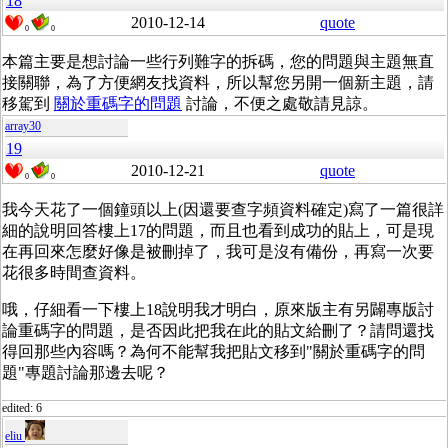
18
2010-12-14
quote
0
0
本篇主要是想討論一些行列難字的拆碼，您的問題與主題無直
接關聯，為了方便網友找資料，所以幫您另開一個新主題，請
移駕到
關於重碼字的問題
討論，不便之處敬請見諒。
array30
19
2010-12-21
quote
0
0
我今天花了一個鐘頭以上(因還要查字頻資料確定)寫了一篇很詳
細的說明回答樓上17的問題，而且也看到成功的貼上，可是現
在再回來怎麼好像是被刪掉了，我可是沒有備份，再寫一次要
花很多時間查資料。
哦，仔細看一下樓上18說明我才明白，原來版主有另闢專版討
論重碼字的問題，是否因此把我在此的貼文給刪了？請問還找
得回那些內容嗎？為何不能幫我把貼文移到"關於重碼字的問
題"專題討論那邊去呢？
edited: 6
eliu