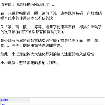
原來廖明德老師也蒞臨此地了……
在下想借此帖順道一問：為何「減」這字既無特碼，亦無簡碼
呢？此字的使用頻率也不低的說！
又「嚐、寵、慣……等等」這些字使用率不低，卻排在重碼字
的次選項(首選字通常都有簡特碼可用)。
是否應該考慮將這類重碼次選字挪至首選項呢？而「噹、龐、
實……等等」則使用簡特碼避開重碼。
如此一來必定能夠大大強化行列的輸入速度與輸入舒適性！
小小建議，懇請廖老師參酌，謝謝。
coolcd