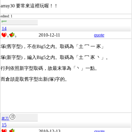
array30 要常來這裡玩喔！！
edited: 1
guest
14
2010-12-11
quote
0
0
塜(舊字型)，不在Big5之內。取碼為「土 冖 一 豕」
塚(新字型)，編入Big5之內。取碼為「土 冖 豕 丶」。
行列依照新字型取碼，故最末筆為「丶」一點。
而倉頡是取舊字型出新(塚)字的。
老刀
15
2010-12-13
quote