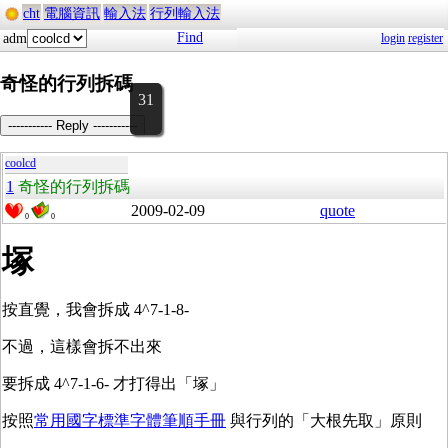
cht
電腦資訊
輸入法
行列輸入法
Find
adm
login
register
奇怪的行列拆碼
31
----------- Reply -----------
coolcd
1
奇怪的行列拆碼
2009-02-09
quote
0
0
塚
按直覺，我會拆成 4^7-1-8-
不過，這樣會拆不出來
要拆成 4^7-1-6- 才打得出「塚」
按照
常用國字標準字體筆順手冊
與行列的「大根先取」原則