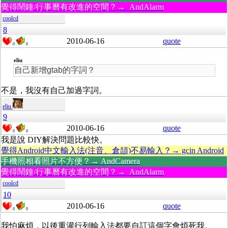
覺得鬧鐘/行事曆有改進的空間？→ AndAlarm
coolcd
8
2010-06-16
quote
0
0
eliu
自己新增gtab的字詞？
不是，我沒有自己加過字詞。
eliu
9
2010-06-16
quote
0
0
我是說 DIY解決問題比較快。
覺得Android中文輸入法(注音、倉頡)不易輸入？→ gcin Android
手機照相看照片不方便？→ AndCamera
覺得鬧鐘/行事曆有改進的空間？→ AndAlarm
coolcd
10
2010-06-16
quote
0
0
我怕麻煩，以後重灌行列輸入法都要自訂這個字會煩死我。