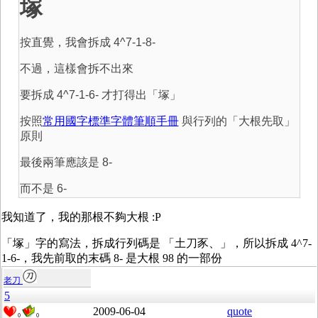
塚
按直覺，我會拆成 4^7-1-8-
不過，這樣會拆不出來
要拆成 4^7-1-6- 才打得出「塚」
按照
常用國字標準字體筆順手冊
與行列的「大根先取」
原則
最後兩筆應該是 8-
而不是 6-
我知道了，我的那根不夠大根 :P
「塚」字的寫法，拆成行列碼是 「土刀豕、」，所以拆成 4^7-
1-6-，我先前取的末碼 8- 是大根 98 的一部份
老刀
5
2009-06-04
quote
0
0