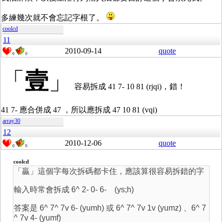
多練幾次就不會忘記字根了。
coolcd
11
2010-09-14
quote
0
0
「
壹
」
容易拆成 41 7- 10 81 (rjqi)，錯！
41 7- 應合併成 47 ，所以應拆成 47 10 81 (vqi)
array30
12
2010-12-06
quote
0
0
coolcd
「贏」這個字每次拆碼都卡住，應該算很容易拆錯的字
輸入時常會拆成 6^ 2- 0- 6- (ys;h)
答案是 6^ 7^ 7v 6- (yumh) 或 6^ 7^ 7v 1v (yumz) 、6^ 7
^ 7v 4- (yumf)