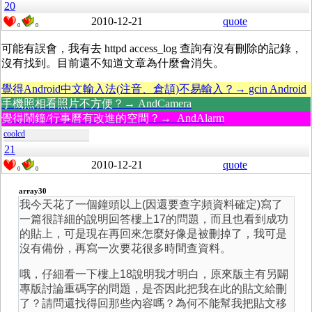
20
2010-12-21
quote
0
0
可能有誤會，我有去 httpd access_log 查詢有沒有刪除的記錄，
沒有找到。目前還不知道文章為什麼會消失。
覺得Android中文輸入法(注音、倉頡)不易輸入？→ gcin Android
手機照相看照片不方便？→ AndCamera
覺得鬧鐘/行事曆有改進的空間？→ AndAlarm
coolcd
21
2010-12-21
quote
0
0
array30
我今天花了一個鐘頭以上(因還要查字頻資料確定)寫了
一篇很詳細的說明回答樓上17的問題，而且也看到成功
的貼上，可是現在再回來怎麼好像是被刪掉了，我可是
沒有備份，再寫一次要花很多時間查資料。
哦，仔細看一下樓上18說明我才明白，原來版主有另闢
專版討論重碼字的問題，是否因此把我在此的貼文給刪
了？請問還找得回那些內容嗎？為何不能幫我把貼文移