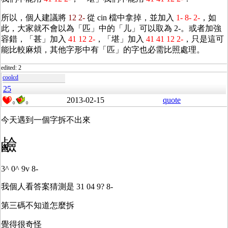
所以，個人建議將
12 2-
從 cin 檔中拿掉，並加入
1- 8- 2-
，如
此，大家就不會以為「匹」中的「儿」可以取為 2-。或者加強
容錯，「甚」加入
41 12 2-
，「堪」加入
41 41 12 2-
，只是這可
能比較麻煩，其他字形中有「匹」的字也必需比照處理。
edited: 2
coolcd
25
2013-02-15
quote
0
0
今天遇到一個字拆不出來
鹼
3^ 0^ 9v 8-
我個人看答案猜測是 31 04 9? 8-
第三碼不知道怎麼拆
覺得很奇怪