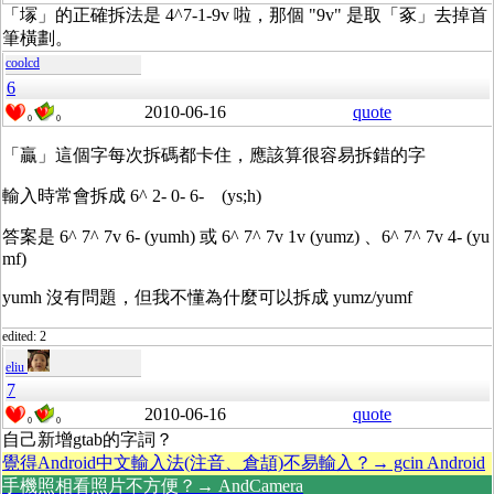
「塜」的正確拆法是 4^7-1-9v 啦，那個 "9v" 是取「豖」去掉首
筆橫劃。
coolcd
6
2010-06-16
quote
0
0
「贏」這個字每次拆碼都卡住，應該算很容易拆錯的字
輸入時常會拆成 6^ 2- 0- 6- (ys;h)
答案是 6^ 7^ 7v 6- (yumh) 或 6^ 7^ 7v 1v (yumz) 、6^ 7^ 7v 4- (yu
mf)
yumh 沒有問題，但我不懂為什麼可以拆成 yumz/yumf
edited: 2
eliu
7
2010-06-16
quote
0
0
自己新增gtab的字詞？
覺得Android中文輸入法(注音、倉頡)不易輸入？→ gcin Android
手機照相看照片不方便？→ AndCamera