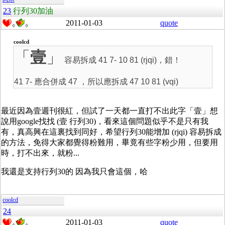
23
行列30加油
2011-01-03
quote
0
0
coolcd
「
壹
」
容易拆成 41 7- 10 81 (rjqi)，錯！
41 7- 應合併成 47 ，所以應拆成 47 10 81 (vqi)
最近因為壹週刊很紅，但試了一天都一直打不出此字「壹」想
說用google找找 (壹 行列30)，看來這個問題似乎不是只有我
有，真高興在這裏找到同好，希望行列30能增加 (rjqi) 容易拆成
的方法，免得大家都覺得粉難用，畢竟有些字粉少用，但要用
時，打不出來，就粉...
我還是支持行列30的 因為我只會這個，哈
coolcd
24
2011-01-03
quote