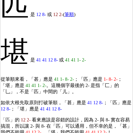
匹
是
12 8-
或
12 2-
(
筆順
)
堪
是
41 41 12 8-
或
41 41 1- 2-
從筆順來看，「甚」應是
41 1- 8- 2-
；「匹」應是
1- 8- 2-
；
「堪」應是
41 41 1- 2-
。這幾個字最後的 2- 是指「匚」的
「乚」，不是「匹」中間的「儿」。
如依大根先取原則打破筆順，「甚」應是
41 12 8-
；「匹」應是
12 8-
；「堪」應是
41 41 12 8-
「匹
」的
12 2-
看來應該是容錯的設計，因為 2- 與 8- 實在容易
搞混，所以讓 2- 與 8- 在「匹」可以通用，但不幸的是，「甚」
我們不能用
41 12 2-
，「堪」我們不能用
41 41 12 2-
！