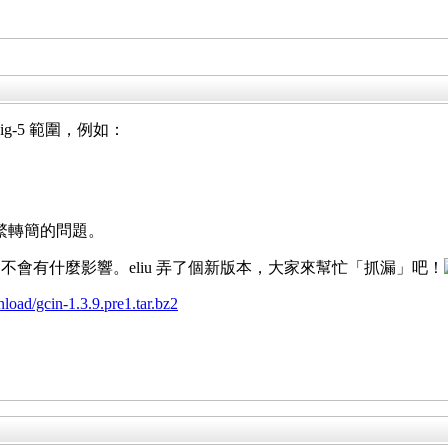
g-5 範圍，例如：
但有繁轉簡的問題。
會有什麼影響。eliu 弄了個新版本，大家來幫忙「抓漏」吧！
load/gcin-1.3.9.pre1.tar.bz2