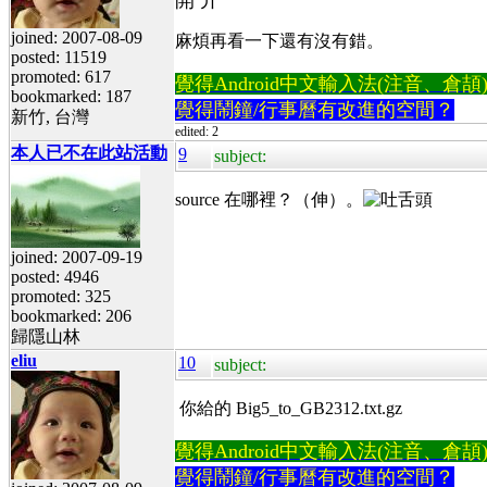
joined: 2007-08-09
麻煩再看一下還有沒有錯。
posted: 11519
promoted: 617
覺得Android中文輸入法(注音、倉頡)不易
bookmarked: 187
覺得鬧鐘/行事曆有改進的空間？
新竹, 台灣
edited: 2
本人已不在此站活動
9
subject:
source 在哪裡？（伸）。
joined: 2007-09-19
posted: 4946
promoted: 325
bookmarked: 206
歸隱山林
eliu
10
subject:
你給的 Big5_to_GB2312.txt.gz
覺得Android中文輸入法(注音、倉頡)不易
覺得鬧鐘/行事曆有改進的空間？