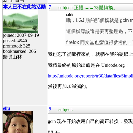
本人已不在此站活動
7
subject: 正體 ←→簡體轉換。
caleb
哦，LGJ 貼的那個檔就是 gcin tr
這個檔應該還是要再整理過，不過 bug 應該
joined: 2007-09-19
posted: 4946
firefox 同文堂也蠻值得參考
promoted: 325
bookmarked: 206
我也忘了從哪裡來的，就躺在我的硬碟
歸隱山林
我猜最終的原始出處是在 Unicode.org：
http://unicode.org/reports/tr30/datafiles/Simp
然後再加加減減的。
eliu
8
subject:
gcin 现在开始改用自己的简正转换，發現 d
開 开