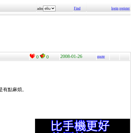
Find
login
register
adm
2008-01-26
0
0
quote
，可是有點麻煩。