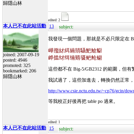
歸隱山林
edited: 2
本人已不在此站活動
13
subject:
我發現一個問題，那就是不必只限定在 Bi
㠏㩜䊷䋙䋻䝼䯀䰾䱽䲁
joined: 2007-09-19
㟆㨫䌶䌺䌾䞍䯅鲃䲝鳚
posted: 4946
promoted: 325
這些都不在 Big-5/GB2312 的範圍，
bookmarked: 206
歸隱山林
我試過了，這些加進去，轉換仍然正常，不
http://www.csie.nctu.edu.tw/~cp76/gcin/down
等我校正好後再把 table po 過來。
edited: 1
本人已不在此站活動
15
subject: