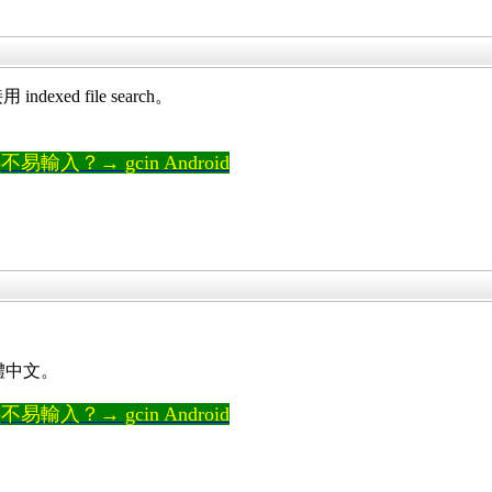
ndexed file search。
輸入？→ gcin Android
體中文。
輸入？→ gcin Android