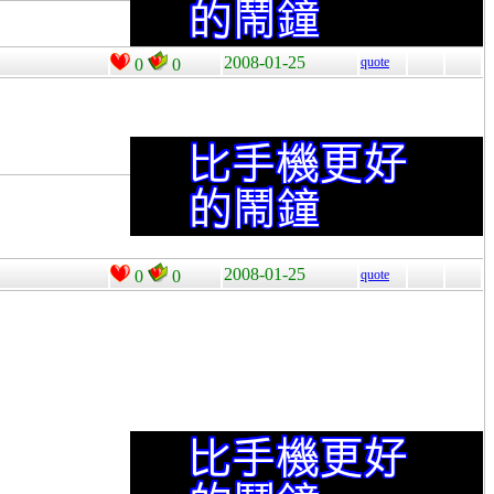
2008-01-25
quote
0
0
2008-01-25
0
0
quote