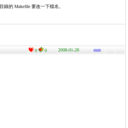
及同目錄的 Makefile 要改一下檔名。
2008-01-28
quote
0
0
：