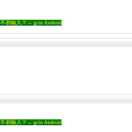
輸入？→ gcin Android
輸入？→ gcin Android