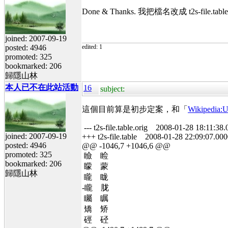
Done & Thanks. 我把檔名改成 t2s-f
joined: 2007-09-19
posted: 4946
edited: 1
promoted: 325
bookmarked: 206
歸隱山林
本人已不在此站活動
16
subject:
這個目前算是初步定案，和「
Wikipedi
--- t2s-file.table.orig 2008-01-28 18:11:3
joined: 2007-09-19
+++ t2s-file.table 2008-01-28 22:09:07.0
posted: 4946
@@ -1046,7 +1046,6 @@
promoted: 325
瞼 睑
bookmarked: 206
矇 蒙
歸隱山林
矓 眬
-矓 胧
矚 瞩
矯 矫
硜 硁