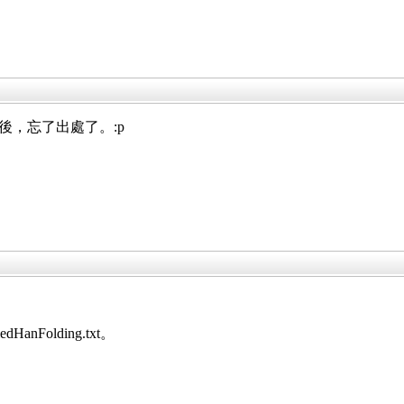
我下載後，忘了出處了。:p
。
fiedHanFolding.txt。