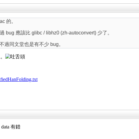
ac 的。
比 glibc / libhz0 (zh-autoconvert) 少了。
的，不過同文堂也是有不少 bug。
上。
lifiedHanFolding.txt
ata 有錯