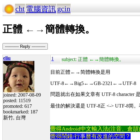
cht
gcin
電腦資訊
正體 ←→簡體轉換。
----------- Reply -----------
eliu
1
subject: 正體 ←→簡體轉換。
目前正體←→简體轉換是用
UTF-8←→Big5←→GB-2321←→UTF-8
問題就出在如果文章有 UTF-8 charact
joined: 2007-08-09
posted: 11519
最佳的解決還是 UTF-8正 <-> UTF-8简。看
promoted: 617
bookmarked: 187
新竹, 台灣
覺得Android中文輸入法(注音、倉頡)不易
覺得鬧鐘/行事曆有改進的空間？