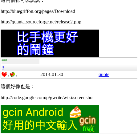
這兩個都可以試試：
http://bluegriffon.org/pages/Download
http://quanta.sourceforge.net/release2.php
guest
3
2013-01-30
quote
0
0
這個好像也是：
http://code.google.com/p/gwrite/wiki/screenshot