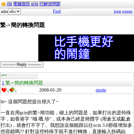
cht
電腦資訊
gcin
已解決問題
Find
adm
login
register
繁->簡的轉換問題
----------- Reply -----------
guest
1
繁->簡的轉換問題
2008-01-20
quote
0
0
hi~ 這個問題想提出很久了~
一直在用gcin的繁>簡功能，碰上的問題是，如果打出的是特殊
字，如香港字 "喺 嘅 埗"，或本身己經是簡體字 (用倉五或亂倉
打出)，就會打不字了。我想說這個能跟以往xcin 3.0那樣增加多
些容錯嗎?? 針對這些特殊字就不進行轉換，直接輸入拆碼結