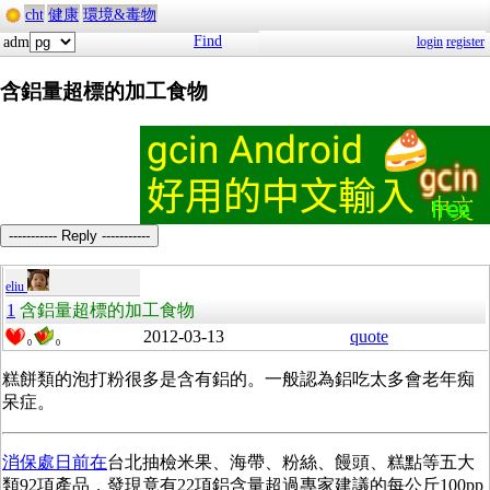
cht
健康
環境&毒物
Find
adm
login
register
含鋁量超標的加工食物
----------- Reply -----------
eliu
1
含鋁量超標的加工食物
2012-03-13
quote
0
0
糕餅類的泡打粉很多是含有鋁的。一般認為鋁吃太多會老年痴
呆症。
消保處日前在
台北抽檢米果、海帶、粉絲、饅頭、糕點等五大
類92項產品，發現竟有22項鋁含量超過專家建議的每公斤100pp