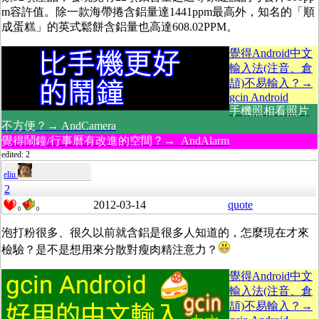
m容許值。除一款海帶捲含鋁量達1441ppm最高外，知名的「順
成蛋糕」的英式鬆餅含鋁量也高達608.02PPM。
覺得Android中文
輸入法(注音、倉
頡)不易輸入？→
gcin Android
手機照相看照片
不方便？→ AndCamera
覺得鬧鐘/行事曆有改進的空間？→ AndAlarm
edited: 2
eliu
2
2012-03-14
quote
0
0
泡打粉很多、很久以前就含鋁是很多人知道的，怎麼現在才來
檢驗？是不是想用來分散對瘦肉精注意力？
覺得Android中文
輸入法(注音、倉
頡)不易輸入？→