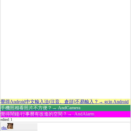
覺得Android中文輸入法(注音、倉頡)不易輸入？→ gcin Android
手機照相看照片不方便？→ AndCamera
覺得鬧鐘/行事曆有改進的空間？→ AndAlarm
edited: 1
eliu