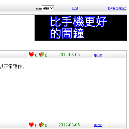
Find
login
register
adm
2012-03-05
0
0
quote
都可以正常運作。
2012-03-05
0
0
quote