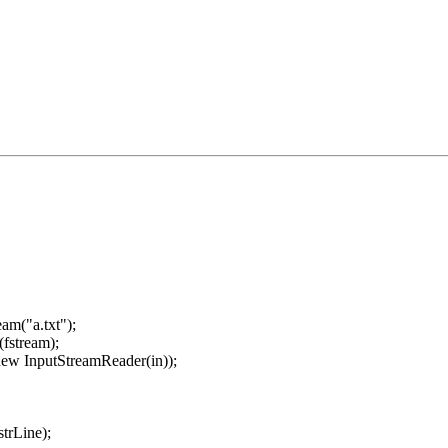
am("a.txt");
fstream);
ew InputStreamReader(in));
trLine);