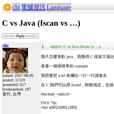
cht
Language
電腦資訊
C vs Java (fscan vs …)
----------- Reply -----------
eliu
1
subject: C vs Java (fscan vs …)
我不怎麼喜歡 java，我覺得 C 很多方面比 j
來看一個很簡單的 example
joined: 2007-08-09
我想要把 a.txt 依欄位一行一行讀進去
posted: 11519
promoted: 617
在 C 我們可以用 fscanf，輕鬆搞定，
bookmarked: 187
新竹, 台灣
#include <stdio.h>
FILE *fp;
char a[80],b[80],c[80];