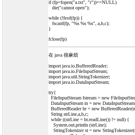
if (fp=fopen("a.txt", "r"))==NULL)
die("cannot open");
while (!feof(fp)) {
fscanf(fp, "%s %s %s", a,b,c);
}
fclose(fp)
在 java 很麻煩
import java.io.BufferedReader;
import java.io.FileInputStream;
import java.util.StringTokenizer;
import java.io.DataInputStream;
try{
FileInputStream fstream = new FileInputStre
DataInputStream in = new DataInputStream(
BufferedReader br = new BufferedReader(n
String strLine,a,b,c;
while ((strLine = br.readLine()) != null) {
System.out.println (strLine);
StringTokenizer st = new StringTokenizer(s