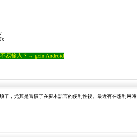
y
));
輸入？→ gcin Android
太麻煩了，尤其是習慣了在腳本語言的便利性後。最近有在想利用時間