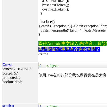
a=st.nextToken();
b=st.nextToken();
c=st.nextToken();
}
in.close();
} catch (Exception e){//Catch exception if an
System.err.println("Error: " + e.getMessage(
}
覺得Android中文輸入法(注音、倉頡)不易
覺得鬧鐘/行事曆有改進的空間？
edited: 3
Guest
2
subject:
joined: 2010-06-05
posted: 57
使用Java在IO的部分我也覺得實在是
promoted: 2
bookmarked:
sendxp
3
subject: