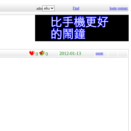
Find
login
register
adm
2012-01-13
quote
0
0