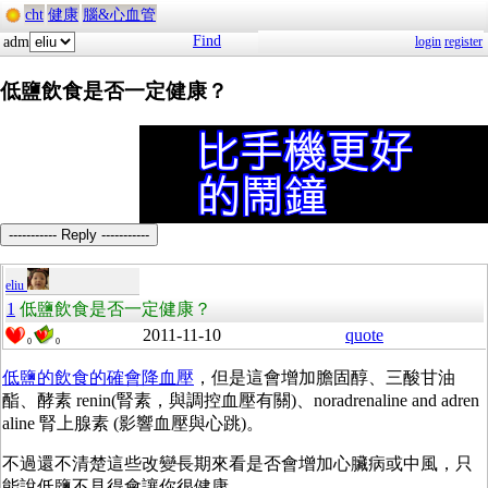
cht
健康
腦&心血管
Find
adm
login
register
低鹽飲食是否一定健康？
----------- Reply -----------
eliu
1
低鹽飲食是否一定健康？
2011-11-10
quote
0
0
低鹽的飲食的確會降血壓
，但是這會增加膽固醇、三酸甘油
酯、酵素 renin(腎素，與調控血壓有關)、noradrenaline and adren
aline 腎上腺素 (影響血壓與心跳)。
不過還不清楚這些改變長期來看是否會增加心臟病或中風，只
能說低鹽不見得會讓你很健康。