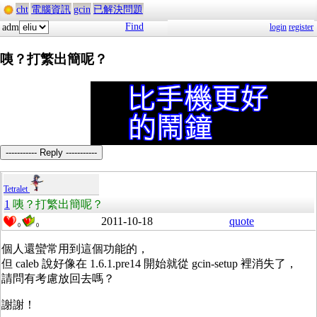
cht
電腦資訊
gcin
已解決問題
Find
adm
login
register
咦？打繁出簡呢？
----------- Reply -----------
Tetralet
1
咦？打繁出簡呢？
2011-10-18
quote
0
0
個人還蠻常用到這個功能的，
但 caleb 說好像在 1.6.1.pre14 開始就從 gcin-setup 裡消失了，
請問有考慮放回去嗎？
謝謝！