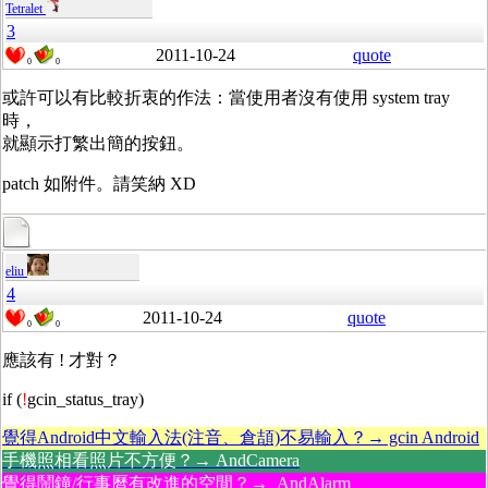
Tetralet
3
2011-10-24
quote
0
0
或許可以有比較折衷的作法：當使用者沒有使用 system tray
時，
就顯示打繁出簡的按鈕。
patch 如附件。請笑納 XD
eliu
4
2011-10-24
quote
0
0
應該有 ! 才對？
if (
!
gcin_status_tray)
覺得Android中文輸入法(注音、倉頡)不易輸入？→ gcin Android
手機照相看照片不方便？→ AndCamera
覺得鬧鐘/行事曆有改進的空間？→ AndAlarm