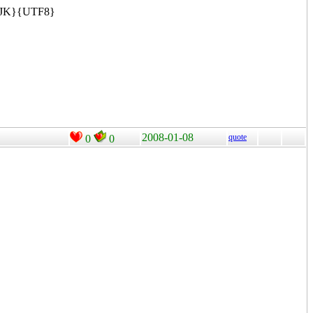
JK}{UTF8}
2008-01-08
quote
0
0