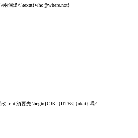
燈\\兩個燈\\ \texttt{who@where.not}
改 font 須要先 \begin{CJK}{UTF8}{nkai} 嗎?