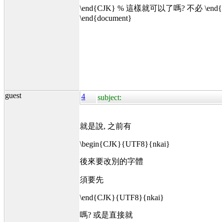
\end{CJK} % 這樣就可以了嗎? 不必 \end{CJK
\end{document}
guest
4
subject:
就是說, 之前有
\begin{CJK}{UTF8}{nkai}
後來要改別的字體
須要先
\end{CJK}{UTF8}{nkai}
嗎? 或是直接就