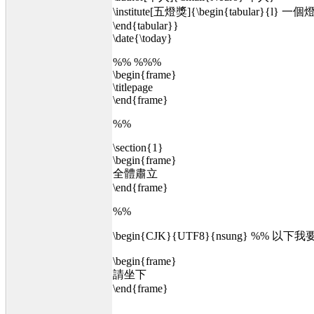
\institute[五燈獎]{\begin{tabular}{l} 一個
\end{tabular}}
\date{\today}
%% %%%
\begin{frame}
\titlepage
\end{frame}
%%
\section{1}
\begin{frame}
全體肅立
\end{frame}
%%
\begin{CJK}{UTF8}{nsung} %% 以下我要
\begin{frame}
請坐下
\end{frame}