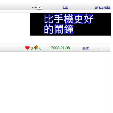
Find
login
register
adm
2008-01-08
0
0
quote