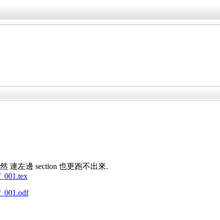
 連左邊 section 也更跑不出來.
f_001.tex
tf_001.odf