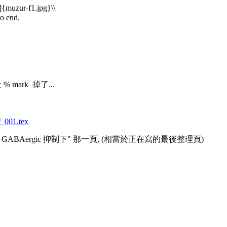
]{muzur-f1.jpg}\\
o end.
 mark 掉了...
f_001.tex
性 GABAergic 抑制下" 那一頁, (相當於正在寫的最後整理頁)