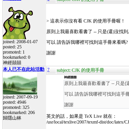
> 這表示你沒有看 CJK 的使用手冊喔！
原則上我最喜歡看書了 -- 只是(還)沒找
joined: 2008-01-07
可以 請告訴我哪裡可找到這手冊來看嗎?
posted: 25
promoted: 1
謝謝
bookmarked: 0
神經囍囍
本人已不在此站活動
7
subject: CJK 的使用手冊
神經囍囍
原則上我最喜歡看書了 -- 只是(
可以 請告訴我哪裡可找到這手冊
joined: 2007-09-19
posted: 4946
謝謝
promoted: 325
bookmarked: 206
英文的話，如果是 TeX Live 就在：
歸隱山林
/usr/local/texlive/2007/texmf-dist/doc/latex/