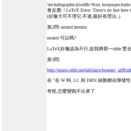
\includegraphics[width=9cm, keepaspectratio
會反應: ! LaTeX Error: There's no line here t
(好像大可不理它;不過,最好有理法..)
第2問: nested itemize
nested 可以嗎?
LaTeX好像認為不行,故我將那一slide 暫全 %
第3問:
http://neuro.ohbi.net/lab/latex/beamer_utf8/ut
在 "在 W 時, LC 與 DRN 細胞都在陣發
奇怪,怎麼變跑不出來了