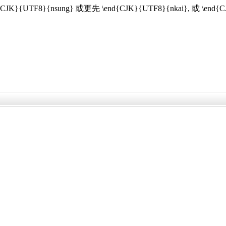
}{UTF8}{nsung} 或更先 \end{CJK}{UTF8}{nkai}, 或 \end{C