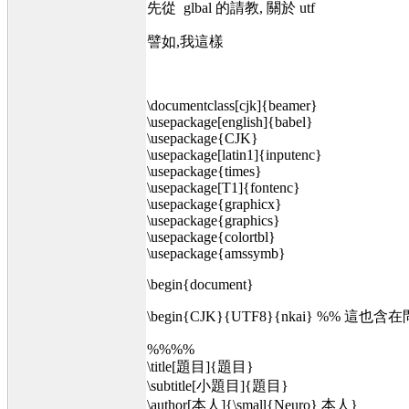
先從 glbal 的請教, 關於 utf
譬如,我這樣
\documentclass[cjk]{beamer}
\usepackage[english]{babel}
\usepackage{CJK}
\usepackage[latin1]{inputenc}
\usepackage{times}
\usepackage[T1]{fontenc}
\usepackage{graphicx}
\usepackage{graphics}
\usepackage{colortbl}
\usepackage{amssymb}
\begin{document}
\begin{CJK}{UTF8}{nkai} %% 這也
%%%%
\title[題目]{題目}
\subtitle[小題目]{題目}
\author[本人]{\small{Neuro} 本人}