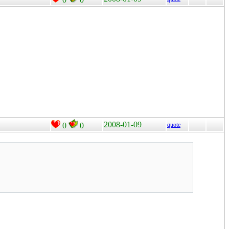
2008-01-09
0
0
quote