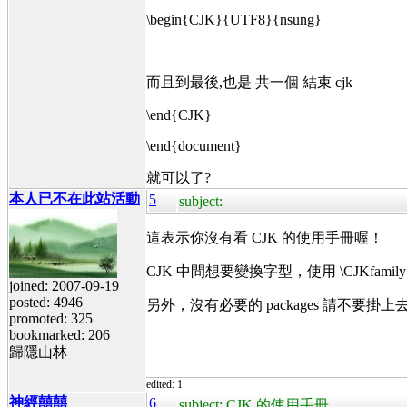
\begin{CJK}{UTF8}{nsung}
而且到最後,也是 共一個 結束 cjk
\end{CJK}
\end{document}
就可以了?
本人已不在此站活動
5
subject:
這表示你沒有看 CJK 的使用手冊喔！
CJK 中間想要變換字型，使用 \CJKfami
joined: 2007-09-19
posted: 4946
另外，沒有必要的 packages 請不要掛上去，
promoted: 325
bookmarked: 206
歸隱山林
edited: 1
神經囍囍
6
subject: CJK 的使用手冊