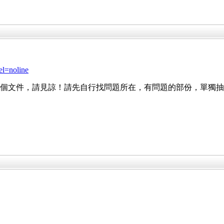
el=noline
g 整個文件，請見諒！請先自行找問題所在，有問題的部份，單