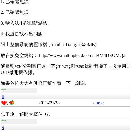
1. 已確認無誤
2. 已確認無誤
3. 輸入法不能跟隨游標
4. 我還是找不出問題
附上整個系統的壓縮檔，minimal.tar.gz (340MB)
放在多免空網站： http://www.multiupload.com/LBM4DSOMQ2
解壓到ext4分割區再改一下grub.cfg跟fstab就能開機了，沒使用U
UID做開機依據。
如果各位大大有興趣再幫忙看一下，謝謝。
guest
8
2011-09-28
quote
0
0
忘了說，解開大概佔1G。
guest
9