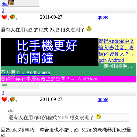
eliu
2
2011-09-27
quote
0
0
還有人在用 qt3 的程式？qt3 很久沒測了
覺得Android中文
輸入法(注音、倉
頡)不易輸入？→
gcin Android
手機照相看照片
不方便？→ AndCamera
覺得鬧鐘/行事曆有改進的空間？→ AndAlarm
guest
3
2011-09-27
quote
0
0
eliu
還有人在用 qt3 的程式？qt3 很久沒測了
因為kde3很輕巧，整合度也不錯，p3+512m的老機器用kde3最
好。