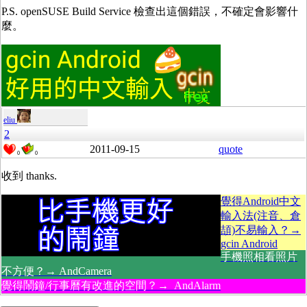
P.S. openSUSE Build Service 檢查出這個錯誤，不確定會影響什
麼。
eliu
2
2011-09-15
quote
0
0
收到 thanks.
覺得Android中文
輸入法(注音、倉
頡)不易輸入？→
gcin Android
手機照相看照片
不方便？→ AndCamera
覺得鬧鐘/行事曆有改進的空間？→ AndAlarm