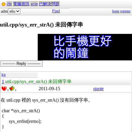
cht
電腦資訊
gcin
已解決問題
Find
adm
login
register
util.cpp/sys_err_strA() 未回傳字串
----------- Reply -----------
lcp
1
util.cpp/sys_err_strA() 未回傳字串
2011-09-15
quote
0
0
在 util.cpp 裡的 sys_err_strA() 沒有回傳字串。
char *sys_err_strA()
{
sys_errlist[errno];
}