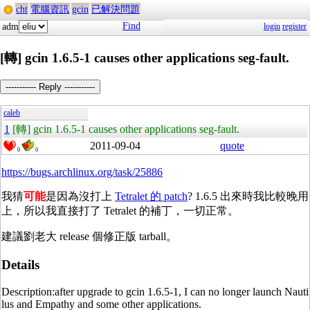
cht
電腦資訊
gcin
已解決問題
Find
adm
login
register
[轉] gcin 1.6.5-1 causes other applications seg-fault.
----------- Reply -----------
caleb
1
[轉] gcin 1.6.5-1 causes other applications seg-fault.
2011-09-04
quote
0
0
https://bugs.archlinux.org/task/25886
我猜
可能
是因為沒打上
Tetralet 的 patch
? 1.6.5 出來時我比較晚用
上，所以我直接打了 Tetralet 的補丁，一切正常。
建議劉老大 release 個修正版 tarball。
Details
Description:after upgrade to gcin 1.6.5-1, I can no longer launch Nauti
lus and Empathy and some other applications.