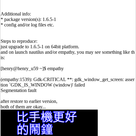
Additional info:
* package version(s): 1.6.5-1
* config and/or log files etc.
Steps to reproduce:
just upgrade to 1.6.5-1 on 64bit platform.
and on launch nautilus and/or empathy, you may see something like th
is:
[henry@henry_u59 ~]$ empathy
(empathy:1539): Gdk-CRITICAL **: gdk_window_get_screen: asser
tion `GDK_IS_WINDOW (window)' failed
Segmentation fault
after restore to earlier version,
both of them are okay...