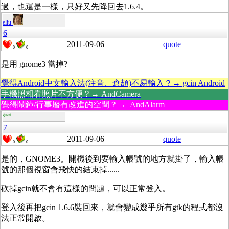
過，也還是一樣，只好又先降回去1.6.4。
eliu
6
2011-09-06
quote
0
0
是用 gnome3 當掉?
覺得Android中文輸入法(注音、倉頡)不易輸入？→ gcin Android
手機照相看照片不方便？→ AndCamera
覺得鬧鐘/行事曆有改進的空間？→ AndAlarm
guest
7
2011-09-06
quote
0
0
是的，GNOME3。開機後到要輸入帳號的地方就掛了，輸入帳
號的那個視窗會飛快的結束掉......
砍掉gcin就不會有這樣的問題，可以正常登入。
登入後再把gcin 1.6.6裝回來，就會變成幾乎所有gtk的程式都沒
法正常開啟。