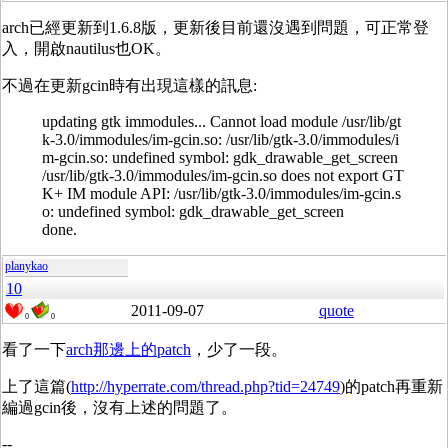
arch已經更新到1.6.8版，更新後目前還沒遇到問題，可正常登
入，開啟nautilus也OK。
不過在更新gcin時有出現這樣的訊息:
updating gtk immodules... Cannot load module /usr/lib/gt
k-3.0/immodules/im-gcin.so: /usr/lib/gtk-3.0/immodules/i
m-gcin.so: undefined symbol: gdk_drawable_get_screen
/usr/lib/gtk-3.0/immodules/im-gcin.so does not export GT
K+ IM module API: /usr/lib/gtk-3.0/immodules/im-gcin.s
o: undefined symbol: gdk_drawable_get_screen
done.
planykao
10
2011-09-07
quote
0
0
看了一下
arch那邊上的patch
，少了一段。
上了這篇(
http://hyperrate.com/thread.php?tid=24749
)的patch再重新
編過gcin後，沒有上述的問題了。
--