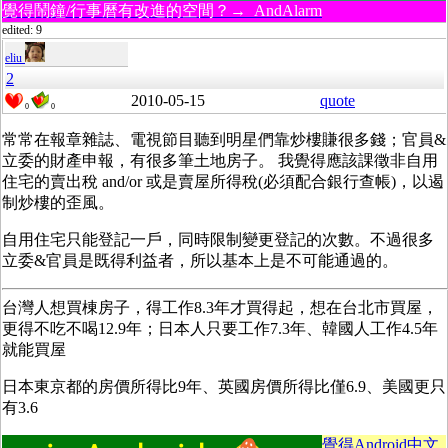
覺得鬧鐘/行事曆有改進的空間？→ AndAlarm
edited: 9
eliu
2
2010-05-15
quote
0
0
常常在報章雜誌、電視節目聽到明星們靠炒樓賺很多錢；官員&
立委的財產申報，有很多筆土地房子。 我覺得應該課徵非自用
住宅的賣出稅 and/or 或是賣屋所得稅(必須配合銀行查帳)，以遏
制炒樓的歪風。
自用住宅只能登記一戶，同時限制變更登記的次數。不過很多
立委&官員是既得利益者，所以基本上是不可能通過的。
台灣人想買棟房子，得工作8.3年才買得起，想在台北市買屋，
更得不吃不喝12.9年；日本人只要工作7.3年、韓國人工作4.5年
就能買屋
日本東京都的房價所得比9年、英國房價所得比僅6.9、美國更只
有3.6
覺得Android中文