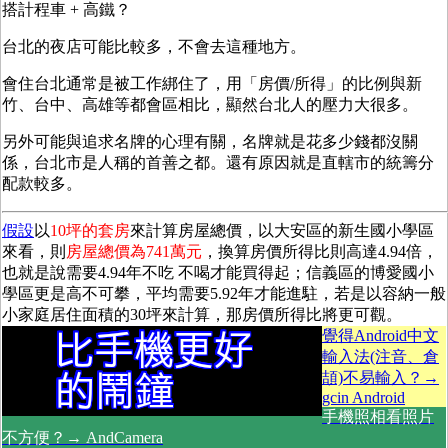
搭計程車 + 高鐵？
台北的夜店可能比較多，不會去這種地方。
會住台北通常是被工作綁住了，用「房價/所得」的比例與新
竹、台中、高雄等都會區相比，顯然台北人的壓力大很多。
另外可能與追求名牌的心理有關，名牌就是花多少錢都沒關
係，台北市是人稱的首善之都。還有原因就是直轄市的統籌分
配款較多。
假設
以
10坪的套房
來計算房屋總價，以大安區的新生國小學區
來看，則
房屋總價為741萬元
，換算房價所得比則高達4.94倍，
也就是說需要4.94年不吃 不喝才能買得起；信義區的博愛國小
學區更是高不可攀，平均需要5.92年才能進駐，若是以容納一般
小家庭居住面積的30坪來計算，那房價所得比將更可觀。
覺得Android中文
輸入法(注音、倉
頡)不易輸入？→
gcin Android
手機照相看照片
不方便？→ AndCamera