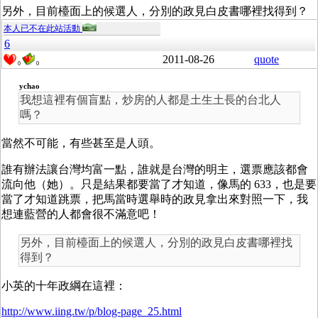
另外，目前檯面上的候選人，分別的政見白皮書哪裡找得到？
本人已不在此站活動
6
2011-08-26
quote
0
0
ychao
我想這裡有個盲點，炒房的人都是土生土長的台北人
嗎？
當然不可能，有些甚至是人頭。
誰有辦法讓台灣均富一點，誰就是台灣的明主，選票應該都會
流向他（她）。只是結果都要當了才知道，像馬的 633，也是要
當了才知道跳票，把馬當時選舉時的政見拿出來對照一下，我
想連藍營的人都會很不滿意吧！
另外，目前檯面上的候選人，分別的政見白皮書哪裡找
得到？
小英的十年政綱在這裡：
http://www.iing.tw/p/blog-page_25.html