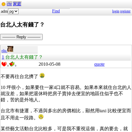
cht
家庭
Find
adm
login
register
台北人太有錢了？
----------- Reply -----------
eliu
1
台北人太有錢了？
2010-05-08
quote
0
0
不要再往台北擠了
10 坪很小，如果要住一家4口就不容易。如果本來就住台北的人
就沒差，如果把退休時把房子賣掉去便宜的地區住似乎也不
錯，苦的是外地人。
台北市有捷運，不過與多出的房價相比，顯然用taxi 比較便宜而
且不用走一段路。
某些藝文活動台北比較多，可是我不重視這個，真的要去，就