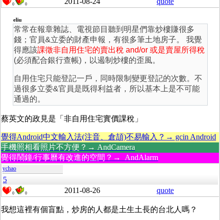
2011-08-24
quote
0
0
eliu
常常在報章雜誌、電視節目聽到明星們靠炒樓賺很多
錢；官員&立委的財產申報，有很多筆土地房子。 我覺
得應該
課徵非自用住宅的賣出稅 and/or 或是賣屋所得稅
(必須配合銀行查帳)，以遏制炒樓的歪風。
自用住宅只能登記一戶，同時限制變更登記的次數。不
過很多立委&官員是既得利益者，所以基本上是不可能
通過的。
蔡英文的政見是「非自用住宅實價課稅」
覺得Android中文輸入法(注音、倉頡)不易輸入？→ gcin Android
手機照相看照片不方便？→ AndCamera
覺得鬧鐘/行事曆有改進的空間？→ AndAlarm
ychao
5
2011-08-26
quote
0
0
我想這裡有個盲點，炒房的人都是土生土長的台北人嗎？