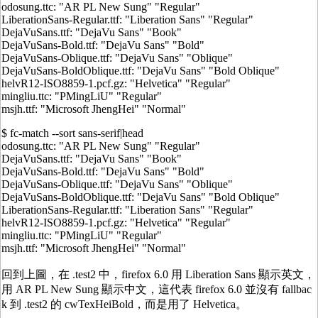
odosung.ttc: "AR PL New Sung" "Regular"
LiberationSans-Regular.ttf: "Liberation Sans" "Regular"
DejaVuSans.ttf: "DejaVu Sans" "Book"
DejaVuSans-Bold.ttf: "DejaVu Sans" "Bold"
DejaVuSans-Oblique.ttf: "DejaVu Sans" "Oblique"
DejaVuSans-BoldOblique.ttf: "DejaVu Sans" "Bold Oblique"
helvR12-ISO8859-1.pcf.gz: "Helvetica" "Regular"
mingliu.ttc: "PMingLiU" "Regular"
msjh.ttf: "Microsoft JhengHei" "Normal"
$ fc-match --sort sans-serif|head
odosung.ttc: "AR PL New Sung" "Regular"
DejaVuSans.ttf: "DejaVu Sans" "Book"
DejaVuSans-Bold.ttf: "DejaVu Sans" "Bold"
DejaVuSans-Oblique.ttf: "DejaVu Sans" "Oblique"
DejaVuSans-BoldOblique.ttf: "DejaVu Sans" "Bold Oblique"
LiberationSans-Regular.ttf: "Liberation Sans" "Regular"
helvR12-ISO8859-1.pcf.gz: "Helvetica" "Regular"
mingliu.ttc: "PMingLiU" "Regular"
msjh.ttf: "Microsoft JhengHei" "Normal"
回到上圖，在 .test2 中，firefox 6.0 用 Liberation Sans 顯示英文，
用 AR PL New Sung 顯示中文，這代表 firefox 6.0 並沒有 fallbac
k 到 .test2 的 cwTexHeiBold，而是用了 Helvetica。