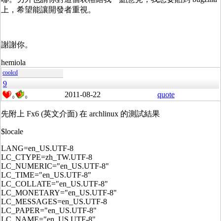
上，希望能讓開發者重視。
謝謝你。
hemiola
coolcd
9
2011-08-22
quote
0
0
先附上 Fx6 (英文介面) 在 archlinux 的測試結果
$locale
LANG=en_US.UTF-8
LC_CTYPE=zh_TW.UTF-8
LC_NUMERIC="en_US.UTF-8"
LC_TIME="en_US.UTF-8"
LC_COLLATE="en_US.UTF-8"
LC_MONETARY="en_US.UTF-8"
LC_MESSAGES=en_US.UTF-8
LC_PAPER="en_US.UTF-8"
LC_NAME="en_US.UTF-8"