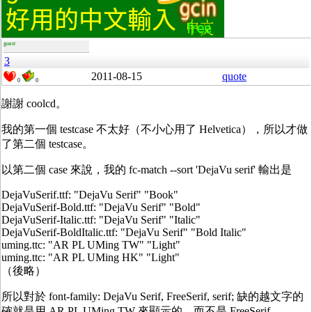
guest
3
2011-08-15
quote
0
0
謝謝 coolcd。
我的第一個 testcase 不太好（不小心用了 Helvetica），所以才做
了第二個 testcase。
以第二個 case 來說，我的 fc-match --sort 'DejaVu serif' 輸出是
DejaVuSerif.ttf: "DejaVu Serif" "Book"
DejaVuSerif-Bold.ttf: "DejaVu Serif" "Bold"
DejaVuSerif-Italic.ttf: "DejaVu Serif" "Italic"
DejaVuSerif-BoldItalic.ttf: "DejaVu Serif" "Bold Italic"
uming.ttc: "AR PL UMing TW" "Light"
uming.ttc: "AR PL UMing HK" "Light"
（後略）
所以對於 font-family: DejaVu Serif, FreeSerif, serif; 缺的越文字的
確就是用 AR PL UMing TW 來顯示的，而不是 FreeSerif。