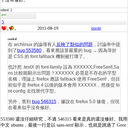
edited: 2
guest
5
2011-08-19
quote
0
0
coolcd
在 archlinux 的論壇有人
反映了類似的問題
，討論串中提
到了
bug 553580
，看來應該算嚴重的 bug → 因為等於
是 CSS 的 font fallback 機制被打壞了。
也許把 .testX 的 font-family 設為 XXXXXX,FreeSerif,Sa
ns 比較能顯示出問題？XXXXXX 必需是不存在的字型
名稱，理論上 firefox 應該 fallback 使用 FreeSerif，但目
前似乎是 firefox 4 以後的版本會用 XXXXXX，然後從 fo
nt-config 去找替代字型。
另外，查到
bug 546315
，據說在 firefox 5.0 修復，但現
在看來似乎沒有修好。
553580 還沒仔細研究，不過 546315 看來是真的還沒修好。我用
中文 ubuntu，最後一行是以 sans-serif 顯示，也就是跳過了 Geor