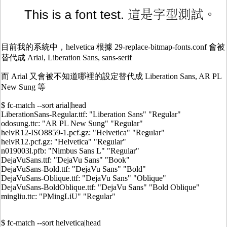
目前我的系統中，helvetica 根據 29-replace-bitmap-fonts.conf 會被
替代成 Arial, Liberation Sans, sans-serif
而 Arial 又會被不知道哪裡的設定替代成 Liberation Sans, AR PL
New Sung 等
$ fc-match --sort arial|head
LiberationSans-Regular.ttf: "Liberation Sans" "Regular"
odosung.ttc: "AR PL New Sung" "Regular"
helvR12-ISO8859-1.pcf.gz: "Helvetica" "Regular"
helvR12.pcf.gz: "Helvetica" "Regular"
n019003l.pfb: "Nimbus Sans L" "Regular"
DejaVuSans.ttf: "DejaVu Sans" "Book"
DejaVuSans-Bold.ttf: "DejaVu Sans" "Bold"
DejaVuSans-Oblique.ttf: "DejaVu Sans" "Oblique"
DejaVuSans-BoldOblique.ttf: "DejaVu Sans" "Bold Oblique"
mingliu.ttc: "PMingLiU" "Regular"
$ fc-match --sort helvetica|head