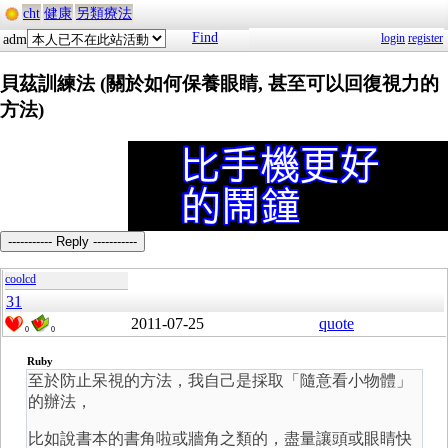
cht
健康
另類療法
Find
login
register
adm
貝茲訓練法 (關於如何保養眼睛, 甚至可以回復視力的
方法)
----------- Reply -----------
coolcd
31
2011-07-25
quote
0
0
Ruby
至於防止呆視的方法，我自己是採取「隨意看小物體」
的辦法，
比如說書本的書角啦或牆角之類的，盡量讓頭或眼睛快