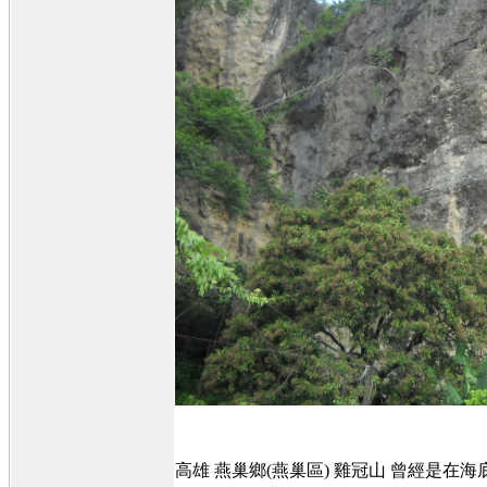
高雄 燕巢鄉(燕巢區) 雞冠山 曾經是在