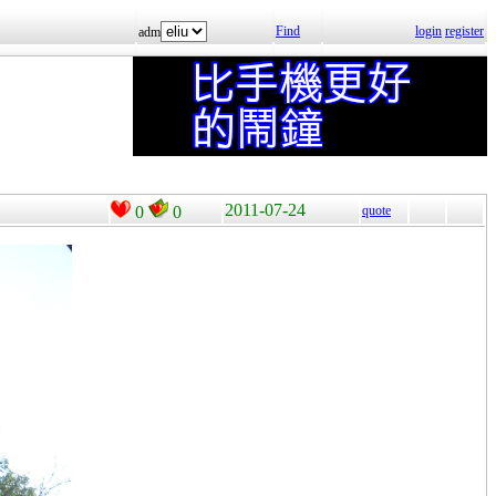
Find
login
register
adm
2011-07-24
0
0
quote