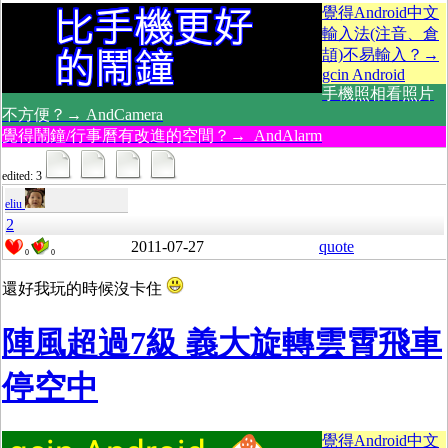
覺得Android中文
輸入法(注音、倉
頡)不易輸入？→
gcin Android
手機照相看照片
不方便？→ AndCamera
覺得鬧鐘/行事曆有改進的空間？→ AndAlarm
edited: 3
eliu
2
2011-07-27
quote
0
0
還好我玩的時候沒卡住
陣風超過7級 義大旋轉雲霄飛車
停空中
覺得Android中文