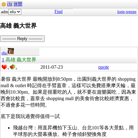
cht
休閒
Find
adm
login
register
高雄 義大世界
----------- Reply -----------
eliu
1
高雄 義大世界
2011-07-23
quote
0
0
暑假 義大世界 最晚開放到8:50pm，出園到義大世界的 shopping
mall & outlet 時記得在手臂蓋章，這樣可以免費搭乘摩天輪，最
晚到10:30pm。如果是很重吃的人，就不要在遊樂園吃，因為東
西會比較貴，蓋章去 shopping mall 的美食街會比較經濟實惠，
不過會多花一些時間。
底下是我玩過覺得值得一試
飛越台灣：用直昇機拍下玉山、台北101等各大景點，用
半球形的大螢幕播放。椅子會傾斜變換角度