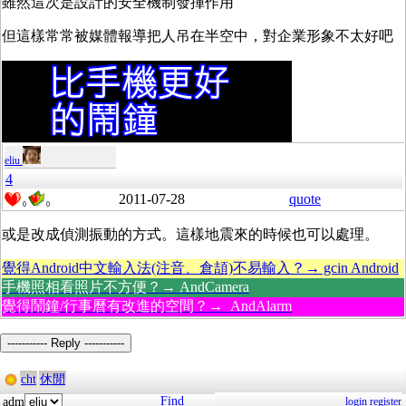
雖然這次是設計的安全機制發揮作用
但這樣常常被媒體報導把人吊在半空中，對企業形象不太好吧
eliu
4
2011-07-28
quote
0
0
或是改成偵測振動的方式。這樣地震來的時候也可以處理。
覺得Android中文輸入法(注音、倉頡)不易輸入？→ gcin Android
手機照相看照片不方便？→ AndCamera
覺得鬧鐘/行事曆有改進的空間？→ AndAlarm
----------- Reply -----------
cht
休閒
Find
adm
login
register