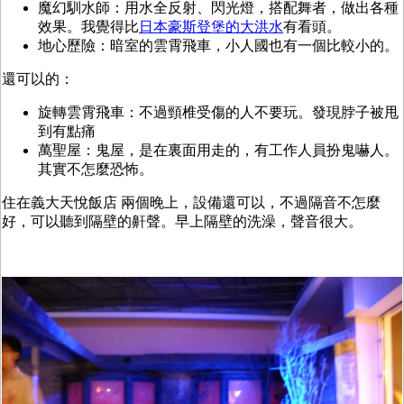
魔幻馴水師：用水全反射、閃光燈，搭配舞者，做出各種
效果。我覺得比
日本豪斯登堡的大洪水
有看頭。
地心歷險：暗室的雲霄飛車，小人國也有一個比較小的。
還可以的：
旋轉雲霄飛車：不過頸椎受傷的人不要玩。發現脖子被甩
到有點痛
萬聖屋：鬼屋，是在裏面用走的，有工作人員扮鬼嚇人。
其實不怎麼恐怖。
住在
義大天悅飯店 兩個晚上，設備還可以，不過隔音不怎麼
好，可以聽到隔壁的鼾聲。早上隔壁的洗澡，聲音很大。