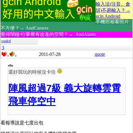
輸入法(注音、倉
頡)不易輸入？→
gcin Android
手機照相看照片
不方便？→ AndCamera
覺得鬧鐘/行事曆有改進的空間？→ AndAlarm
coolcd
3
2011-07-28
quote
0
0
eliu
還好我玩的時候沒卡住
陣風超過7級 義大旋轉雲霄
飛車停空中
看報導說是七度出包