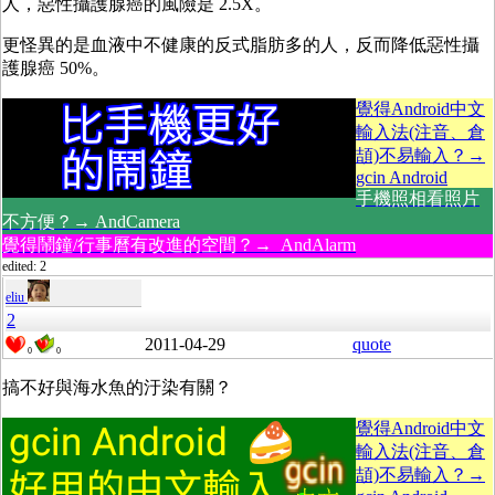
人，惡性攝護腺癌的風險是 2.5X。
更怪異的是血液中不健康的反式脂肪多的人，反而降低惡性攝
護腺癌 50%。
覺得Android中文
輸入法(注音、倉
頡)不易輸入？→
gcin Android
手機照相看照片
不方便？→ AndCamera
覺得鬧鐘/行事曆有改進的空間？→ AndAlarm
edited: 2
eliu
2
2011-04-29
quote
0
0
搞不好與海水魚的汙染有關？
覺得Android中文
輸入法(注音、倉
頡)不易輸入？→