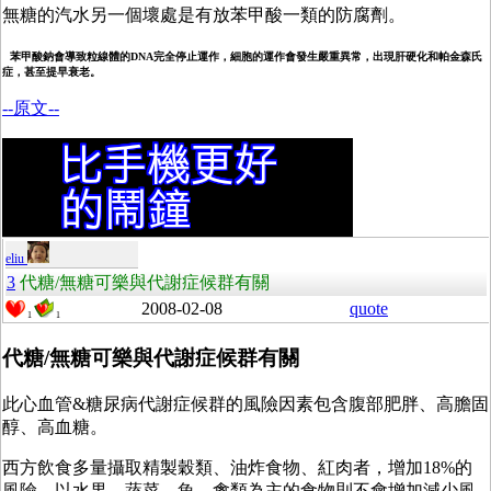
無糖的汽水另一個壞處是有放苯甲酸一類的防腐劑。
苯甲酸鈉會導致粒線體的DNA完全停止運作，細胞的運作會發生嚴重異常，出現肝硬化和帕金森氏
症，甚至提早衰老。
--原文--
eliu
3
代糖/無糖可樂與代謝症候群有關
2008-02-08
quote
1
1
代糖/無糖可樂與代謝症候群有關
此心血管&糖尿病代謝症候群的風險因素包含腹部肥胖、高膽固
醇、高血糖。
西方飲食多量攝取精製穀類、油炸食物、紅肉者，增加18%的
風險。以水果、蔬菜、魚、禽類為主的食物則不會增加減少風