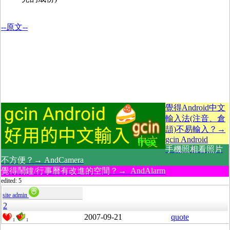
--原文--
覺得Android中文
輸入法(注音、倉
頡)不易輸入？→
gcin Android
手機照相看照片
不方便？→ AndCamera
覺得鬧鐘/行事曆有改進的空間？→ AndAlarm
edited: 5
site admin
2
2007-09-21
quote
1
1