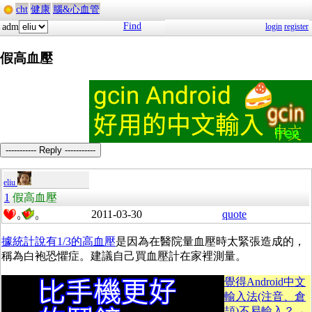
cht
健康
腦&心血管
Find
adm
login
register
假高血壓
----------- Reply -----------
eliu
1
假高血壓
2011-03-30
quote
0
0
據統計說有1/3的高血壓
是因為在醫院量血壓時太緊張造成的，
稱為白袍恐懼症。建議自己買血壓計在家裡測量。
覺得Android中文
輸入法(注音、倉
頡)不易輸入？→