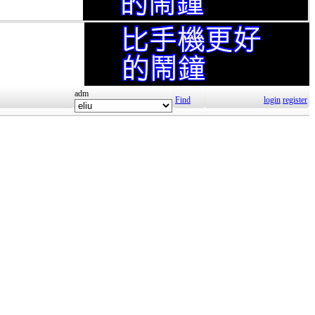
adm
Find
login
register