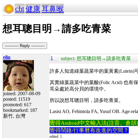
cht
健康
耳鼻喉
想耳聰目明→請多吃青菜
----------- Reply -----------
eliu
1
subject: 想耳聰目明→請多吃青菜
許多人知道綠葉蔬菜中的葉黃素(Lutei
其實綠葉蔬菜中的葉酸(Folic Aci
耳朵處於高分貝的環境中。
joined: 2007-08-09
posted: 11519
所以說想耳聰目明，請多吃青菜。
promoted: 617
bookmarked: 187
Lasisi AO, Fehintola FA, Yusuf OB. Age-relat
新竹, 台灣
覺得Android中文輸入法(注音、倉頡)不易
覺得鬧鐘/行事曆有改進的空間？
edited: 1