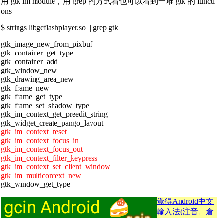
用 gtk im module，用 grep 的方式看也可以看到一堆 gtk 的 functi
ons
$ strings libgcflashplayer.so | grep gtk
gtk_image_new_from_pixbuf
gtk_container_get_type
gtk_container_add
gtk_window_new
gtk_drawing_area_new
gtk_frame_new
gtk_frame_get_type
gtk_frame_set_shadow_type
gtk_im_context_get_preedit_string
gtk_widget_create_pango_layout
gtk_im_context_reset
gtk_im_context_focus_in
gtk_im_context_focus_out
gtk_im_context_filter_keypress
gtk_im_context_set_client_window
gtk_im_multicontext_new
gtk_window_get_type
覺得Android中文
輸入法(注音、倉