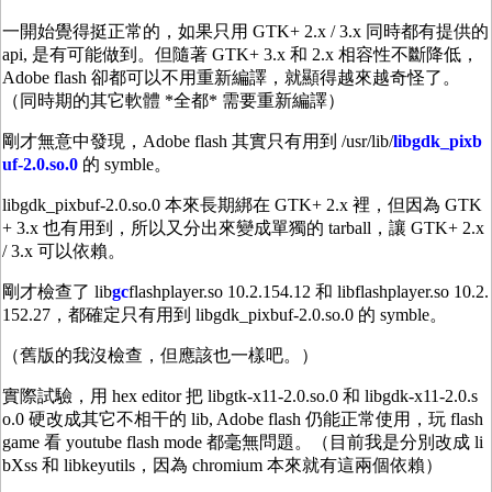
一開始覺得挺正常的，如果只用 GTK+ 2.x / 3.x 同時都有提供的
api, 是有可能做到。但隨著 GTK+ 3.x 和 2.x 相容性不斷降低，
Adobe flash 卻都可以不用重新編譯，就顯得越來越奇怪了。
（同時期的其它軟體 *全都* 需要重新編譯）
剛才無意中發現，Adobe flash 其實只有用到 /usr/lib/
libgdk_pixb
uf-2.0.so.0
的 symble。
libgdk_pixbuf-2.0.so.0 本來長期綁在 GTK+ 2.x 裡，但因為 GTK
+ 3.x 也有用到，所以又分出來變成單獨的 tarball，讓 GTK+ 2.x
/ 3.x 可以依賴。
剛才檢查了 lib
gc
flashplayer.so 10.2.154.12 和 libflashplayer.so 10.2.
152.27，都確定只有用到 libgdk_pixbuf-2.0.so.0 的 symble。
（舊版的我沒檢查，但應該也一樣吧。）
實際試驗，用 hex editor 把 libgtk-x11-2.0.so.0 和 libgdk-x11-2.0.s
o.0 硬改成其它不相干的 lib, Adobe flash 仍能正常使用，玩 flash
game 看 youtube flash mode 都毫無問題。（目前我是分別改成 li
bXss 和 libkeyutils，因為 chromium 本來就有這兩個依賴）