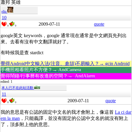
蕭邦 英雄
eliu
10
2009-07-11
quote
0
0
google英文 keywords，google 通常現在通常是中文網頁先列出
來。去看有沒有中文翻譯就好了。
有時候我是查 stardict
覺得Android中文輸入法(注音、倉頡)不易輸入？→ gcin Android
手機照相看照片不方便？→ AndCamera
覺得鬧鐘/行事曆有改進的空間？→ AndAlarm
edited: 1
本人已不在此站活動
11
2009-07-11
quote
0
0
我的意思是有公認的固定中文名的我才會附上，像這首
La ci dar
em la man
，只能義譯，並沒有固定的公認中文名的就沒有附上
了，頂多附上他的意思。