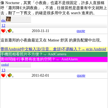
像 Nocturne，其實「小夜曲」也還不是很固定，許多人直接稱
呼「蕭邦降E大調夜曲」，不過，往後當然是盡量有中文就附上
去，翻了一下舊文，的確是很多用中文名 search 進來的。
eliu
12
2010-11-11
quote
0
0
這首蕭邦的小夜曲最近又在 Matisse 舒淇 的廣告配樂中出現。
覺得Android中文輸入法(注音、倉頡)不易輸入？→ gcin Android
手機照相看照片不方便？→ AndCamera
覺得鬧鐘/行事曆有改進的空間？→ AndAlarm
coolcd
13
2011-02-01
quote
1
0