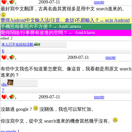
2009-07-11
quote
0
0
最好寫中文翻譯，古典名曲其實很多是用中文 search進來的。
覺得Android中文輸入法(注音、倉頡)不易輸入？→ gcin Android
手機照相看照片不方便？→ AndCamera
覺得鬧鐘/行事曆有改進的空間？→ AndAlarm
edited: 2
本人已不在此站活動
6
2009-07-11
quote
0
0
有些中文我也不知道要怎麼寫。像這首，我看都是用原文 search
進來的？
eliu
7
2009-07-11
quote
0
0
沒聽過 google ?
沒關係，我也可以幫忙加。
你沒寫中文，從中文 search進來的機會當然幾乎沒有。
example 1