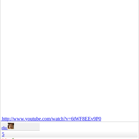
http://www.youtube.com/watch?v=6tWF8EEv9P0
eliu
5