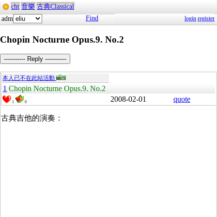
cht
音樂
古典Classical
Find
adm
login
register
Chopin Nocturne Opus.9. No.2
----------- Reply -----------
本人已不在此站活動
1
Chopin Nocturne Opus.9. No.2
2008-02-01
quote
1
0
古典吉他的演奏：