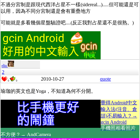
不過分宮制是跟現代西洋占星不一樣(sidereal...).....但可能還是可
以用，因為不同分宮制還是會有重疊地方
可能就是多看幾個星盤驗證吧....(反正我對占星還不是很熟。)
eliu
2
2010-10-27
quote
0
0
瑜珈的英文也是Yoga，不知道為何不分開。
覺得Android中文
輸入法(注音、倉
頡)不易輸入？→
gcin Android
手機照相看照片
不方便？→ AndCamera