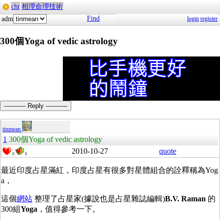
cht
相理命理技術
Find
adm
login
register
300個Yoga of vedic astrology
----------- Reply -----------
tinmean
1
300個Yoga of vedic astrology
2010-10-27
quote
0
0
最近印度占星滿紅，印度占星有很多對星體組合的詮釋稱為Yog
a，
這個
網站
整理了占星家(據說也是占星雜誌編輯)
B.V. Raman
的
300組
Yoga
，值得參考一下。