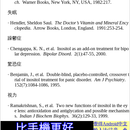
ch
. Warner Books, New York, NY, USA, 1982:217.
失眠
· Hendler, Sheldon Saul.
The Doctor’s Vitamin and Mineral Ency
clopedia
. Arrow Books, London, England. 1991:253-254.
躁鬱症
· Chengappa, K. N., et al. Inositol as an add-on treatment for bipo
lar depression.
Bipolar Disord
. 2(1):47-55, 2000.
驚恐症
· Benjamin, J., et al. Double-blind, placebo-controlled, crossover t
rial of inositol treatment for panic disorder.
Am J Psychiatry
.
152(7):1084-1086, 1995.
視力
· Ramakrishnan, S., et al. Two new functions of inositol in the ey
e lens: antioxidation and antiglycation and possible mechanism
s.
Indian J Biochem Biophys
. 36(2):129-33, 1999.
覺得Android中文
輸入法(注音、倉