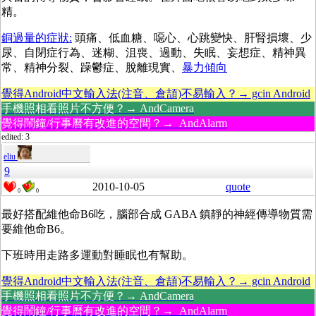
精。
銅過量的症狀:
頭痛、低血糖、噁心、心跳變快、肝腎損壞、少
尿、自閉症行為、迷糊、沮喪、過動、失眠、妄想症、精神異
常、精神分裂、躁鬱症、脫離現實、
暴力傾向
覺得Android中文輸入法(注音、倉頡)不易輸入？→ gcin Android
手機照相看照片不方便？→ AndCamera
覺得鬧鐘/行事曆有改進的空間？→ AndAlarm
edited: 3
eliu
9
2010-10-05
quote
0
0
最好搭配維他命B6吃，腦部合成 GABA 鎮靜的神經傳導物質需
要維他命B6。
下班時用走路多運動對睡眠也有幫助。
覺得Android中文輸入法(注音、倉頡)不易輸入？→ gcin Android
手機照相看照片不方便？→ AndCamera
覺得鬧鐘/行事曆有改進的空間？→ AndAlarm