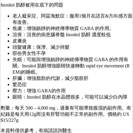
Inositol 肌醇被用在底下的問題
老人癡呆症、阿茲海默症：服用1個月在語言&方向感方面
有改善。
焦慮：增強鎮靜的神經傳導物質 GABA 的作用。
沮喪：沮喪的病患腦脊髓 Inositol 肌醇 濃度較低
皮膚炎
頭髮健康：保溼、減少掉髮
部份男女性不孕
失眠：可能與增強鎮靜的神經傳導物質 GABA 的作用有
關。Inositol 肌醇增強眼睛快速轉動 rapid eye movement (R
EM)的睡眠。
肝臟：增強脂肪的代謝，減少脂肪肝
驚恐症
壓力：增強 GABA的作用
眼睛：Inositol 肌醇在水晶體很多，可能可以減少白內障
劑量：每天 500 – 4,000 mg，過量有可能導致腹瀉的副作用。有
紀錄是每天用12g而沒有肝腎功能不正常的副作用。價格約 US
$15/227g
本資料僅供參考，有病請諮詢醫生