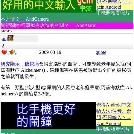
頡)不易輸入？→
gcin Android
手機照相看照片
不方便？→ AndCamera
覺得鬧鐘/行事曆有改進的空間？→ AndAlarm
edited: 2
eliu
2
2009-03-19
quote
1
0
研究顯示，糖尿病
會損害腦部的血管，可能導致老年癡呆症(阿
茲海默症
Alzheimer's)，這種傷害在病患被診斷出全面的糖尿病
之前就可能發生。
有第二類型(成人型)糖尿病的人罹患老年癡呆症(阿茲海默症
Alz
heimer's) 的風險是2-3倍。
覺得Android中文
輸入法(注音、倉
頡)不易輸入？→
gcin Android
手機照相看照片