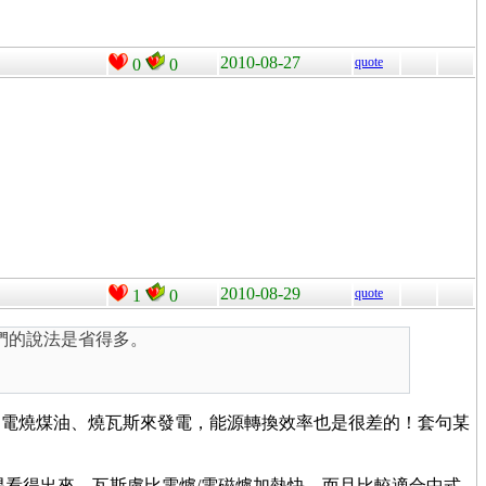
2010-08-27
quote
0
0
2010-08-29
quote
1
0
他們的說法是省得多。
台電燒煤油、燒瓦斯來發電，能源轉換效率也是很差的！套句某
易看得出來。瓦斯盧比電爐/電磁爐加熱快，而且比較適合中式