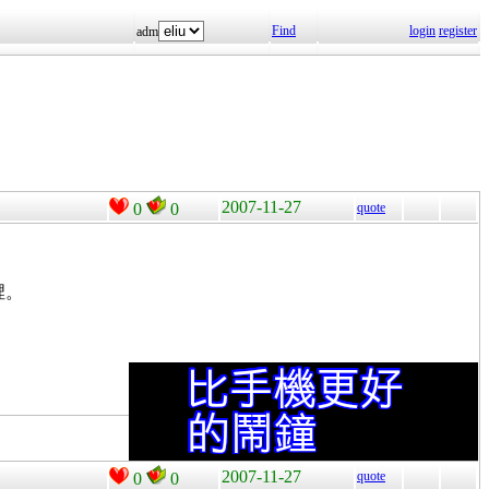
Find
login
register
adm
2007-11-27
0
0
quote
裡。
2007-11-27
quote
0
0