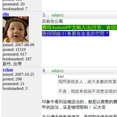
promoted: 20
bookmarked: 7
eliu
5
subject:
目前住公寓
覺得Android中文輸入法(注音、倉頡)不易
覺得鬧鐘/行事曆有改進的空間？
joined: 2007-08-09
posted: 11519
promoted: 617
bookmarked: 187
新竹, 台灣
ychao
6
subject:
joined: 2007-10-25
LGJ
posted: 298
我問過很多人，絕大多數的答案是
promoted: 21
bookmarked: 3
不過，我從來就搞不清楚這樣的
印象中看到這種說法的，都是以實際的
甲的說法，這是物理限制！
在台灣天然氣很便宜，最明顯的差別就看