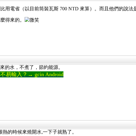
用電省（以目前筒裝瓦斯 700 NTD 來算）。而且他們的說法
怎麼得來的。
出來的水，不煮了，節約能源。
輸入？→ gcin Android
很熱的時候來燒開水,一下子就熟了。