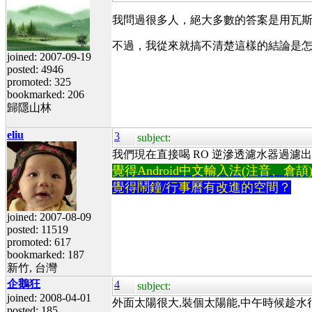
我問過很多人，絕大多數的答案是用瓦斯比
不過，我從來就搞不清楚這樣的結論是
joined: 2007-09-19
posted: 4946
promoted: 325
bookmarked: 206
歸隱山林
eliu
3
subject:
我們現在直接喝 RO 逆滲透濾水器過濾
覺得Android中文輸入法(注音、倉頡)不易
覺得鬧鐘/行事曆有改進的空間？
joined: 2007-08-09
posted: 11519
promoted: 617
bookmarked: 187
新竹, 台灣
企鵝狂
4
subject:
joined: 2008-04-01
外面太陽很大,裝個太陽能,中午時候趁水
posted: 185