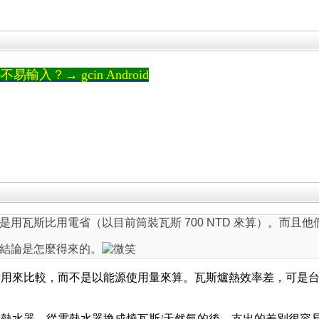
輸入？→ gcin Android
用瓦斯比用電省（以目前筒裝瓦斯 700 NTD 來算）。而且
結論是怎麼得來的。
費用來比較，而不是以能源使用量來算。瓦斯爐熱效率差，可是
熱水器，從電熱水器換成燒瓦斯/天然氣的後，支出的差別很容