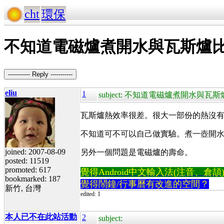
cht
環保
不知道電磁爐煮開水與瓦斯爐
----------- Reply -----------
eliu
1
subject: 不知道電磁爐煮開水與
瓦斯爐熱效率很差。很大一部份的熱沒
不知道可不可以自己做實驗。煮一壺開水
joined: 2007-08-09
另外一個問題是電磁爐的壽命。
posted: 11519
promoted: 617
覺得Android中文輸入法(注音、倉頡)不易
bookmarked: 187
覺得鬧鐘/行事曆有改進的空間？
新竹, 台灣
edited: 1
本人已不在此站活動
2
subject: