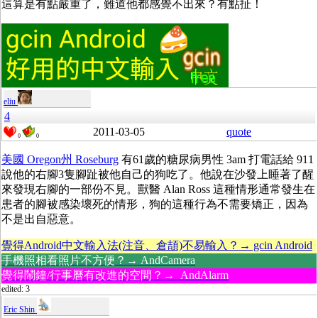
這算是有點嚴重了，難道他都感覺不出來？有點扯！
eliu
4
2011-03-05
quote
0
0
美國 Oregon州 Roseburg
有61歲的糖尿病男性 3am 打電話給 911
說他的右腳3隻腳趾被他自己的狗吃了。他說在沙發上睡著了醒
來發現右腳的一部份不見。獸醫 Alan Ross 這種情形通常發生在
患者的腳被感染壞死的情形，狗的這種行為不需要矯正，因為
不是出自惡意。
覺得Android中文輸入法(注音、倉頡)不易輸入？→ gcin Android
手機照相看照片不方便？→ AndCamera
覺得鬧鐘/行事曆有改進的空間？→ AndAlarm
edited: 3
Eric Shin