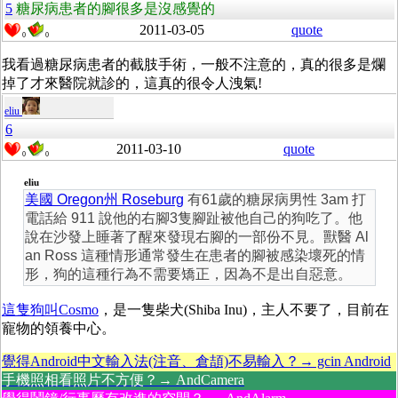
5
糖尿病患者的腳很多是沒感覺的
2011-03-05
quote
0
0
我看過糖尿病患者的截肢手術，一般不注意的，真的很多是爛
掉了才來醫院就診的，這真的很令人洩氣!
eliu
6
2011-03-10
quote
0
0
eliu
美國 Oregon州 Roseburg
有61歲的糖尿病男性 3am 打
電話給 911 說他的右腳3隻腳趾被他自己的狗吃了。他
說在沙發上睡著了醒來發現右腳的一部份不見。獸醫 Al
an Ross 這種情形通常發生在患者的腳被感染壞死的情
形，狗的這種行為不需要矯正，因為不是出自惡意。
這隻狗叫Cosmo
，是一隻柴犬(Shiba Inu)，主人不要了，目前在
寵物的領養中心。
覺得Android中文輸入法(注音、倉頡)不易輸入？→ gcin Android
手機照相看照片不方便？→ AndCamera