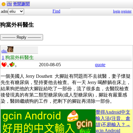
cht
奇聞趣聞
Find
adm
login
register
狗當外科醫生
----------- Reply -----------
eliu
1
狗當外科醫生
2010-08-05
quote
0
0
一個美國人 Jerry Douthett 大腳趾有問題而不去就醫，妻子懷疑
先生有糖尿病，堅持要他去檢查。有一天 Jerry 喝醉躺在床上，
結果狗把他的大腳趾給吃了一部份，流了很多血，去醫院檢查
後發現真的有第二類型糖尿病(成人型糖尿病)，腳趾有嚴重感
染，醫師繼續狗的工作，把剩下的腳趾再清除一部份。
覺得Android中文
輸入法(注音、倉
頡)不易輸入？→
gcin Android