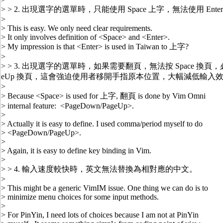
> > 2. 出現選字的選單時，只能使用 Space 上字，無法使用 Ent
>
> This is easy. We only need clear requirements.
> It only involves definition of <Space> and <Enter>.
> My impression is that <Enter> is used in Taiwan to 上字?
>
> > 3. 出現選字的選單時，如果需要翻頁，無法按 Space 換頁，必需按
eUp 換頁，這會強迫使用者移開手指原本位置，大幅減低輸入
>
> Because <Space> is used for 上字, 翻頁 is done by Vim Omni
> internal feature: <PageDown/PageUp>.
>
> Actually it is easy to define. I used comma/period myself to do
> <PageDown/PageUp>.
>
> Again, it is easy to define key binding in Vim.
>
> > 4. 輸入速度較快時，英文無法替換為相對應的中文。
>
> This might be a generic VimIM issue. One thing we can do is to
> minimize menu choices for some input methods.
>
> For PinYin, I need lots of choices because I am not at PinYin