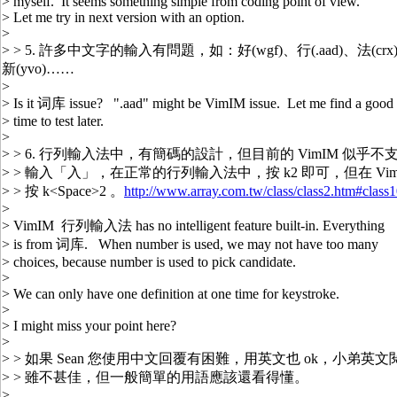
> myself. It seems something simple from coding point of view.
> Let me try in next version with an option.
>
> > 5. 許多中文字的輸入有問題，如：好(wgf)、行(.aad)、法(crx)、南
新(yvo)……
>
> Is it 词库 issue? ".aad" might be VimIM issue. Let me find a good
> time to test later.
>
> > 6. 行列輸入法中，有簡碼的設計，但目前的 VimIM 似乎
> > 輸入「入」，在正常的行列輸入法中，按 k2 即可，但在 Vi
> > 按 k<Space>2 。
http://www.array.com.tw/class/class2.htm#class
>
> VimIM 行列輸入法 has no intelligent feature built-in. Everything
> is from 词库. When number is used, we may not have too many
> choices, because number is used to pick candidate.
>
> We can only have one definition at one time for keystroke.
>
> I might miss your point here?
>
> > 如果 Sean 您使用中文回覆有困難，用英文也 ok，小弟英
> > 雖不甚佳，但一般簡單的用語應該還看得懂。
>