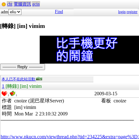
cht
電腦資訊
gcin
Find
adm
login
register
[轉錄] [im] vimim
----------- Reply -----------
本人已不在此站活動
1
[轉錄] [im] vimim
2009-03-15
1
1
作者 cnoize (泥巴星球Server) 看板 cnoize
標題 [im] vimim
時間 Mon Mar 2 23:10:32 2009
───────────────────────────────────────
http://www.pkucn.com/viewthread.php?tid=234225&extra=page%3D