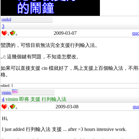
coolcd
3
2009-03-07
quo
0
0
蠻讚的，可惜目前無法完全支援行列輸入法。
,./; 這幾個鍵有問題，不知道怎麼改。
如果可以直接支援 cin 檔就好了，馬上支援上百個輸入法，不
格。
edited: 1
vimim
4
vimim 即将 支援 行列輸入法
2009-03-08
qu
2
0
Hi,
I just added 行列輸入法 支援 ... after >3 hours intensive work.