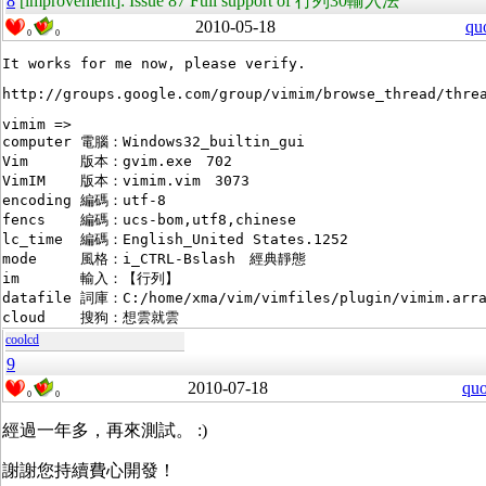
8
[improvement]: Issue 87 Full support of 行列30輸入法
2010-05-18
qu
0
0
vimim =>

computer 電腦：Windows32_builtin_gui　

Vim	 版本：gvim.exe　702　

VimIM	 版本：vimim.vim　3073　

encoding 編碼：utf-8　

fencs	 編碼：ucs-bom,utf8,chinese　

lc_time	 編碼：English_United States.1252　

mode	 風格：i_CTRL-Bslash　經典靜態　

im	 輸入：【行列】　

datafile 詞庫：C:/home/xma/vim/vimfiles/plugin/vimim.arra
coolcd
9
2010-07-18
quo
0
0
經過一年多，再來測試。 :)
謝謝您持續費心開發！