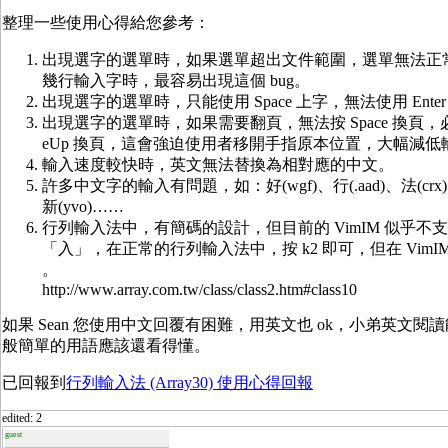
整理一些使用心得給您參考：
出現選字的選單時，如果選單超出文件範圍，選單無法正
幾行輸入字時，最容易出現這個 bug。
出現選字的選單時，只能使用 Space 上字，無法使用 Ente
出現選字的選單時，如果需要翻頁，無法按 Space 換頁，必需按 
eUp 換頁，這會強迫使用者移開手指原本位置，大幅減低
輸入速度較快時，英文無法替換為相對應的中文。
許多中文字的輸入有問題，如：好(wgf)、行(.aad)、法(crx)、南(
新(yvo)……
行列輸入法中，有簡碼的設計，但目前的 VimIM 似乎不
「入」，在正常的行列輸入法中，按 k2 即可，但在 VimIM，必
。
http://www.array.com.tw/class/class2.htm#class10
如果 Sean 您使用中文回覆有困難，用英文也 ok，小弟英文
般簡單的用語應該還看得懂。
已回報到
行列輸入法 (Array30) 使用心得回報
edited: 2
guest