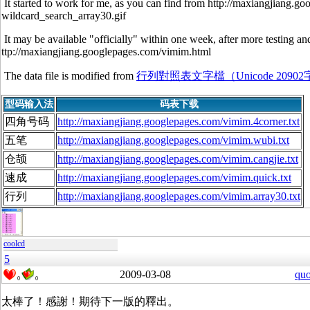
It started to work for me, as you can find from http://maxiangjiang.
wildcard_search_array30.gif
It may be available "officially" within one week, after more testing 
ttp://maxiangjiang.googlepages.com/vimim.html
The data file is modified from
行列對照表文字檔（Unicode 20902
型码输入法
码表下载
四角号码
http://maxiangjiang.googlepages.com/vimim.4corner.txt
五笔
http://maxiangjiang.googlepages.com/vimim.wubi.txt
仓颉
http://maxiangjiang.googlepages.com/vimim.cangjie.txt
速成
http://maxiangjiang.googlepages.com/vimim.quick.txt
行列
http://maxiangjiang.googlepages.com/vimim.array30.txt
coolcd
5
2009-03-08
quo
0
0
太棒了！感謝！期待下一版的釋出。