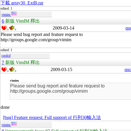
下載 array30_ExtB.rar
edited: 1
vimim
6
新版 VimIM 釋出
2009-03-14
qu
0
0
Please send bug report and feature request to
http://groups.google.com/group/vimim
edited: 1
coolcd
7
新版 VimIM 釋出
2009-03-15
quo
0
0
vimim
Please send bug report and feature request to
http://groups.google.com/group/vimim
done
[bug] Feature request: Full support of 行列30輸入法
vimim