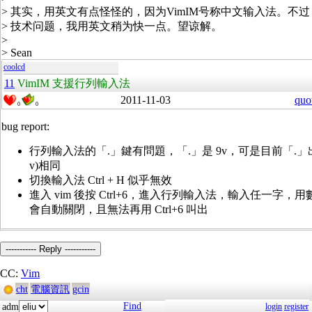
> 其实，用英文有点怪怪的，因为VimIM号称中文输入法。不
> 技术问题，我用英文稍为快一点。望谅解。
>
> Sean
coolcd
11
VimIM 支援行列輸入法
2011-11-03
quo
0
0
bug report:
行列輸入法的「.」鍵有問題，「.」是 9v，可是目前「.」
v)相同
切換輸入法 Ctrl + H 似乎無效
進入 vim 後按 Ctrl+6，進入行列輸入法，輸入任一字
會自動關閉，且無法再用 Ctrl+6 叫出
----------- Reply -----------
CC:
Vim
cht
電腦資訊
gcin
Find
adm
login
register