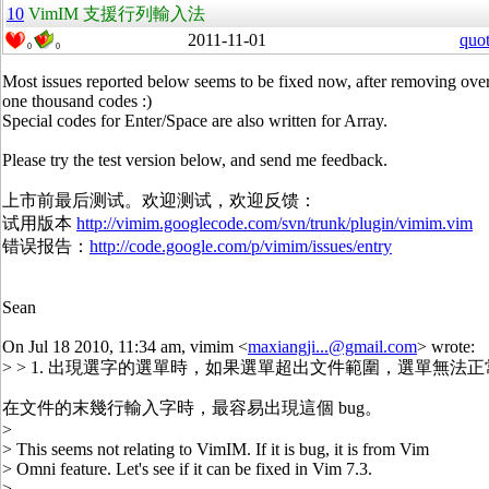
10
VimIM 支援行列輸入法
2011-11-01
quo
0
0
Most issues reported below seems to be fixed now, after removing ove
one thousand codes :)
Special codes for Enter/Space are also written for Array.
Please try the test version below, and send me feedback.
上市前最后测试。欢迎测试，欢迎反馈：
试用版本
http://vimim.googlecode.com/svn/trunk/plugin/vimim.vim
错误报告：
http://code.google.com/p/vimim/issues/entry
Sean
On Jul 18 2010, 11:34 am, vimim <
maxiangji...@gmail.com
> wrote:
> > 1. 出現選字的選單時，如果選單超出文件範圍，選單無法
在文件的末幾行輸入字時，最容易出現這個 bug。
>
> This seems not relating to VimIM. If it is bug, it is from Vim
> Omni feature. Let's see if it can be fixed in Vim 7.3.
>