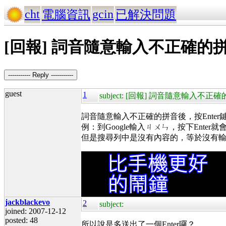
cht
gcin
電腦資訊
已解決問題
[回報] 詞音隨意輸入不正確的拼
----------- Reply -----------
guest
1
subject: [回報] 詞音隨意輸入不
詞音隨意輸入不正確的拼音
後，按Ente
例：到Google輸入ㄐㄨㄣ，按下Enter就
但是搜尋列中是沒有內容的，等於沒有
jackblackevo
2
subject:
joined: 2007-12-12
posted: 48
所以說是多送出了一個Enter囉？