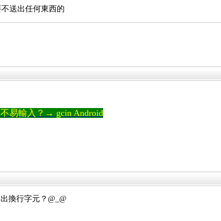
是要不送出任何東西的
輸入？→ gcin Android
送出換行字元？@_@