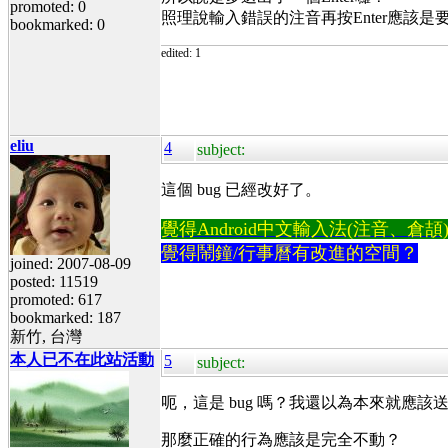
promoted: 0
照理說輸入錯誤的注音再按Enter應該
bookmarked: 0
edited: 1
eliu
4
subject:
這個 bug 已經改好了。
覺得Android中文輸入法(注音、倉頡)不易
覺得鬧鐘/行事曆有改進的空間？
joined: 2007-08-09
posted: 11519
promoted: 617
bookmarked: 187
新竹, 台灣
本人已不在此站活動
5
subject:
呃，這是 bug 嗎？我還以為本來就應該
那麼正確的行為應該是完全不動？