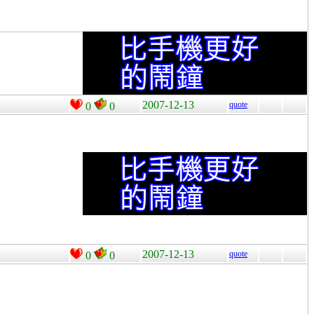
2007-12-13
quote
0
0
2007-12-13
quote
0
0