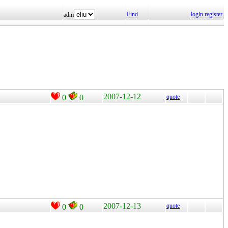
Find
login
register
adm
2007-12-12
0
0
quote
2007-12-13
quote
0
0