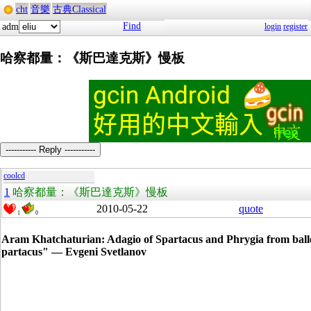
cht
音樂
古典Classical
Find
adm
login
register
哈察都量：《斯巴達克斯》慢板
----------- Reply -----------
coolcd
1
哈察都量：《斯巴達克斯》慢板
2010-05-22
quote
1
0
Aram Khatchaturian: Adagio of Spartacus and Phrygia from ball
partacus" — Evgeni Svetlanov