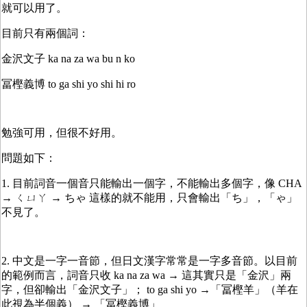
就可以用了。
目前只有兩個詞：
金沢文子 ka na za wa bu n ko
冨樫義博 to ga shi yo shi hi ro
勉強可用，但很不好用。
問題如下：
1. 目前詞音一個音只能輸出一個字，不能輸出多個字，像 CHA
→ ㄑㄩㄚ → ちゃ 這樣的就不能用，只會輸出「ち」，「ゃ」
不見了。
2. 中文是一字一音節，但日文漢字常常是一字多音節。以目前
的範例而言，詞音只收 ka na za wa → 這其實只是「金沢」兩
字，但卻輸出「金沢文子」； to ga shi yo →「冨樫羊」（羊在
此視為半個義） → 「冨樫義博」