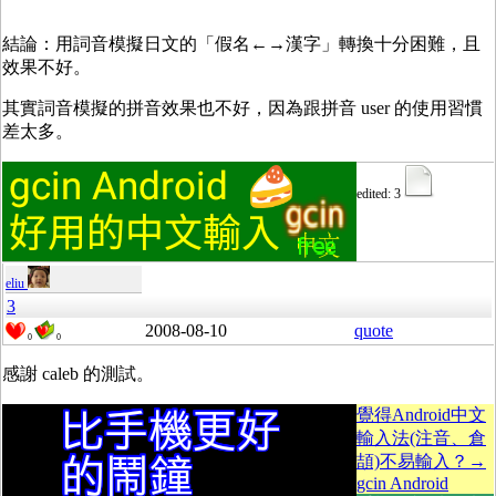
結論：用詞音模擬日文的「假名←→漢字」轉換十分困難，且
效果不好。
其實詞音模擬的拼音效果也不好，因為跟拼音 user 的使用習慣
差太多。
edited: 3
eliu
3
2008-08-10
quote
0
0
感謝 caleb 的測試。
覺得Android中文
輸入法(注音、倉
頡)不易輸入？→
gcin Android