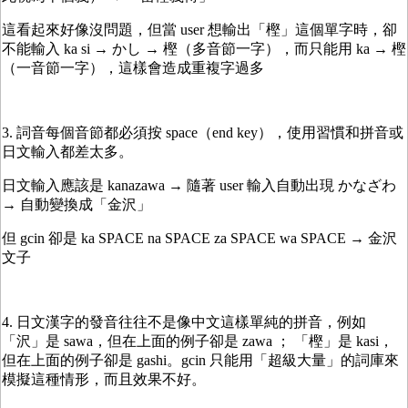
這看起來好像沒問題，但當 user 想輸出「樫」這個單字時，卻
不能輸入 ka si → かし → 樫（多音節一字），而只能用 ka → 樫
（一音節一字），這樣會造成重複字過多
3. 詞音每個音節都必須按 space（end key），使用習慣和拼音或
日文輸入都差太多。
日文輸入應該是 kanazawa → 隨著 user 輸入自動出現 かなざわ
→ 自動變換成「金沢」
但 gcin 卻是 ka SPACE na SPACE za SPACE wa SPACE → 金沢
文子
4. 日文漢字的發音往往不是像中文這樣單純的拼音，例如
「沢」是 sawa，但在上面的例子卻是 zawa ； 「樫」是 kasi，
但在上面的例子卻是 gashi。gcin 只能用「超級大量」的詞庫來
模擬這種情形，而且效果不好。