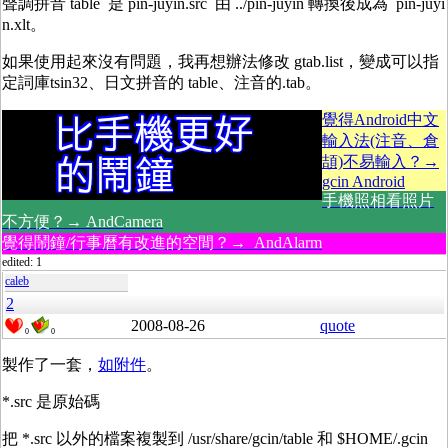
聲調拼音 table 是 pin-juyin.src 由 ../pin-juyin 轉換後成為 pin-juyi
n.xlt。
如果使用起來沒有問題，我再想辦法修改 gtab.list，變成可以指
定詞庫tsin32、日文拼音的 table、注音的.tab。
覺得Android中文
輸入法(注音、倉
頡)不易輸入？→
gcin Android
手機照相看照片
不方便？→ AndCamera
覺得鬧鐘/行事曆有改進的空間？→ AndAlarm
edited: 1
caleb
2
2008-08-26
quote
0
0
製作了一套，
如附件
。
*.src 是原始碼
把 *.src 以外的檔案複製到 /usr/share/gcin/table 和 $HOME/.gcin