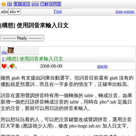
cht
電腦資訊
gcin
已解決問題
Find
adm
login
register
[構想] 使用詞音來輸入日文
----------- Reply -----------
eliu
1
[構想] 使用詞音來輸入日文
2008-08-09
quote
0
0
雖然 gtab 有支援由詞庫自動選字。但詞音目前還有 gtab 沒有的
優點就是預選詞，而且在一字多音的情況下，正確率比較高。
詞音在選用聲調拼音時有用一個轉換的 table，轉成注音。如果
新增一個把日語拼音轉成注音的 table，同時在 pho*.tab 定義日
文的注音，那就可以用日語的拼音來輸入。
所以想玩玩看的人，可以把注音鍵盤改成聲調拼音，選用注音
巨大字集 (應該很少人用)，修改 pho-huge.tab.src 加入日文字。