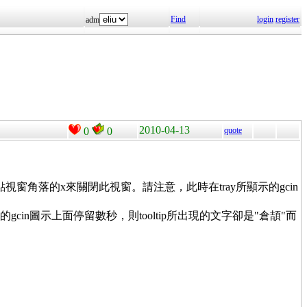
Find
login
register
adm
2010-04-13
0
0
quote
以滑鼠點視窗角落的x來關閉此視窗。請注意，此時在tray所顯示的gcin
ray的gcin圖示上面停留數秒，則tooltip所出現的文字卻是"倉頡"而