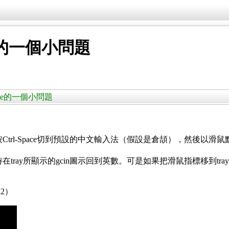
yle的一個小問題
Style的一個小問題
xvt)，再按Ctrl-Space切到預設的中文輸入法（假設是倉頡），然後
vt)，此時在tray所顯示的gcin圖示回到英數。可是如果把滑鼠指標移到t
22）