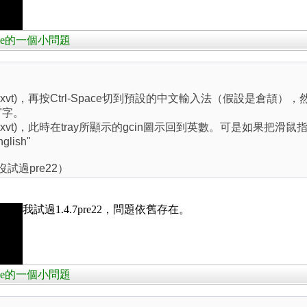
Style的一個小問題
code-rxvt)，再按Ctrl-Space切到預設的中文輸入法（假設
"字。
de-rxvt)，此時在tray所顯示的gcin圖示回到英數。可是如果把滑鼠
ish"
沒試過pre22）
我試過1.4.7pre22，問題依舊存在。
Style的一個小問題