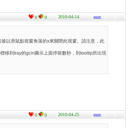
2010-04-14
0
0
quote
是倉頡），然後以滑鼠點視窗角落的x來關閉此視窗。請注意，此
指標移到tray的gcin圖示上面停留數秒，則tooltip所出現
2010-04-25
0
0
quote