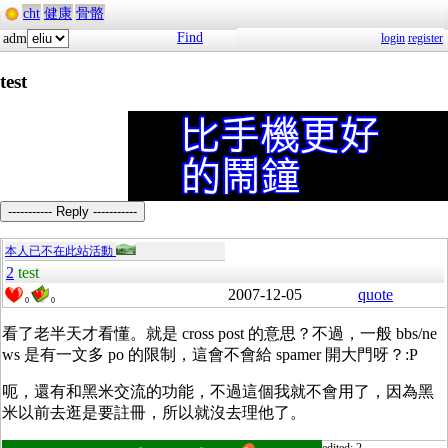
cht
健康
骨骼
Find
adm
login
register
test
----------- Reply -----------
本人已不在此站活動
2
test
2007-12-05
quote
0
0
看了老半天才看懂。就是 cross post 的意思？不過，一般 bbs/ne
ws 是有一文多 po 的限制，這會不會給 spamer 開大門呀？:P
呃，還有和黑米交流的功能，不過這個我就不會用了，因為黑
米以前去逛是要註冊，所以就沒去理他了。