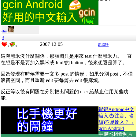
edited: 2
eliu
3
2007-12-05
quote
0
0
這與黑米沒什麼關係，那張圖只是用來 test 什麼黑米力。一直
在想是不是要加入黑米或 funP的 button，後來想還是算了。
因為發現有時候需要一文多 post 的情形，如果分別 post，不僅
浪費空間，而且重新 edit 要每篇去 edit 很麻煩。
反正等以後有問題在分別把出問題的 user 給禁止使用某些功
能。
覺得Android中文
輸入法(注音、倉
頡)不易輸入？→
gcin Android
手機照相看照片