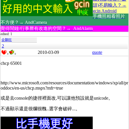
頡)不易輸入？→
gcin Android
手機照相看照片
不方便？→ AndCamera
覺得鬧鐘/行事曆有改進的空間？→ AndAlarm
edited: 1
企鵝狂
2
2010-03-09
quote
0
0
chcp 65001
http://www.microsoft.com/resources/documentation/windows/xp/all/pr
oddocs/en-us/chcp.mspx?mfr=true
或是去console的捷徑裡面改,可以讓他預設就是unicode。
不過顯示還是很爛很醜..選字會破碎...。