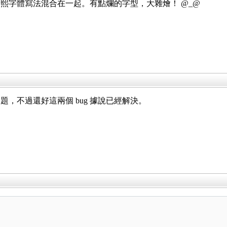
熙字體寫法混合在一起。有點爛的字型，大雜燴！ @_@
，不過還好這兩個 bug 據說已經解決。