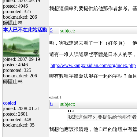
joined: 2007-09-19
posted: 4946
我想這個串列要提供給他那作者參考。
promoted: 325
bookmarked: 206
歸隱山林
本人已不在此站活動
5
subject:
呃，害我連過去看了一下（好多頁），
還有一堆人誤認康熙字體是日本人的字，真是
joined: 2007-09-19
posted: 4946
http://www.kangxizidian.com/org/index.php
promoted: 325
bookmarked: 206
哪有數種字體寫法混在一起的字型？而
歸隱山林
edited: 1
coolcd
6
subject:
joined: 2008-01-21
LGJ
posted: 2601
我想這個串列要提供給他那作者
promoted: 348
bookmarked: 95
我想他應該很清楚，他自己的論壇中有