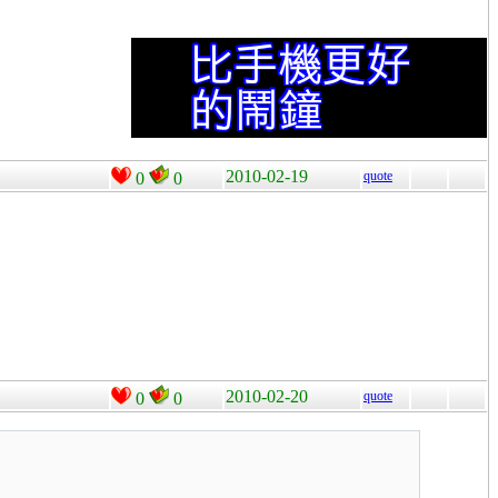
2010-02-19
quote
0
0
2010-02-20
quote
0
0