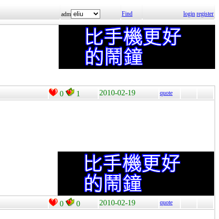
Find
login
register
adm
2010-02-19
0
1
quote
2010-02-19
quote
0
0