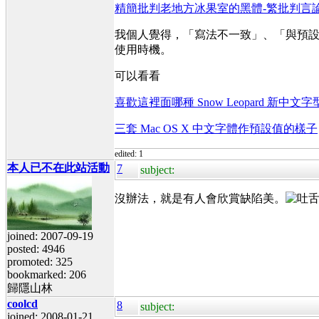
精簡批判老地方冰果室的黑體-繁批判言
我個人覺得，「寫法不一致」、「與預
使用時機。
可以看看
喜歡這裡面哪種 Snow Leopard 新中文
三套 Mac OS X 中文字體作預設值的樣子
edited: 1
本人已不在此站活動
7
subject:
沒辦法，就是有人會欣賞缺陷美。
joined: 2007-09-19
posted: 4946
promoted: 325
bookmarked: 206
歸隱山林
coolcd
8
subject:
joined: 2008-01-21