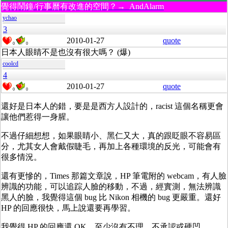
覺得鬧鐘/行事曆有改進的空間？→ AndAlarm
ychao
3
2010-01-27
quote
0
0
日本人眼睛不是也沒有很大嗎？ (爆)
coolcd
4
2010-01-27
quote
0
0
還好是日本人的錯，要是是西方人設計的，racist 這個名稱更會
讓他們惹得一身腥。
不過仔細想想，如果眼睛小、黑仁又大，真的跟眨眼不容易區
分，尤其女人會戴假睫毛，再加上各種環境的反光，可能會有
很多情況。
還有更慘的，Times 那篇文章說，HP 筆電附的 webcam，有人臉
辨識的功能，可以追踪人臉的移動，不過，經實測，無法辨識
黑人的臉，我覺得這個 bug 比 Nikon 相機的 bug 更嚴重。還好
HP 的回應很快，馬上說還要再學習。
我覺得 HP 的回應還 OK，至少沒有不理、不承認或硬凹。