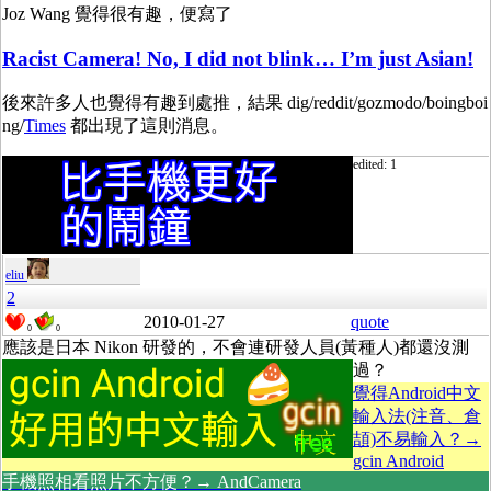
Joz Wang 覺得很有趣，便寫了
Racist Camera! No, I did not blink… I’m just Asian!
後來許多人也覺得有趣到處推，結果 dig/reddit/gozmodo/boingboi
ng/
Times
都出現了這則消息。
edited: 1
eliu
2
2010-01-27
quote
0
0
應該是日本 Nikon 研發的，不會連研發人員(黃種人)都還沒測
過？
覺得Android中文
輸入法(注音、倉
頡)不易輸入？→
gcin Android
手機照相看照片不方便？→ AndCamera