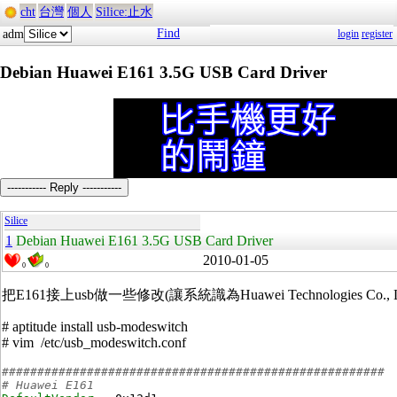
cht
台灣
個人
Silice:止水
Find
adm
login
register
Debian Huawei E161 3.5G USB Card Driver
----------- Reply -----------
Silice
1
Debian Huawei E161 3.5G USB Card Driver
2010-01-05
0
0
把E161接上usb做一些修改(讓系統識為Huawei Technologies Co., Ltd
# aptitude install usb-modeswitch
# vim /etc/usb_modeswitch.conf
######################################################
# Huawei E161