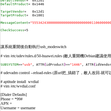
DefaultVendor
DefaultProduct
= 0x1446

TargetVendor
TargetProduct
=  0x1001

MessageContent
=
"555342430000000000000000000000110600000
CheckSuccess
=
5
讓系統重開後自動執行usb_modeswitch
# vim /etc/udev/rules.d/50-huawei.rules (敝人重開機De
SUBSYSTEM
==
"usb"
, ATTR
{
idProduct
}
==
"1446"
, ATTR
{
idVendo
# udevadm control --reload-rules (原url把_搞錯了
# aptitude install wvdial
# vim /etc/wvdial.conf
[Dialer Defaults]
Phone = *99#
APN =
Username = username