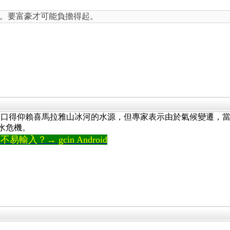
。要富豪才可能負擔得起。
。
人口得仰賴喜馬拉雅山冰河的水源，但專家表示由於氣候變遷，當
水危機。
輸入？→ gcin Android