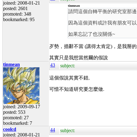
joined: 2008-01-21
tinmean
posted: 2601
請問這個自轉平衡的研究室那邊
promoted: 348
bookmarked: 95
因為這個資料或許我有朋友可以
如果忘記了也沒關係~
歹勢，措辭不當 (講得太肯定)，是我掰的 
其實只是我想當然爾的假說
tinmean
43
subject:
這個假說其實不錯,
可惜不知道研究要怎麼做.
joined: 2009-09-17
posted: 553
promoted: 27
bookmarked: 7
coolcd
44
subject:
joined: 2008-01-21