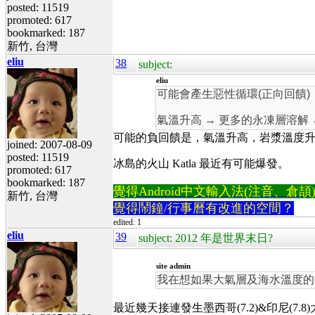
posted: 11519
promoted: 617
bookmarked: 187
新竹, 台灣
eliu
38
subject:
eliu
可能會產生惡性循環(正向回饋)
氣溫升高 → 更多的永凍層溶解 
可能的負回饋是，氣溫升高，岩漿溫度
joined: 2007-08-09
posted: 11519
冰島的火山 Katla 最近有可能爆發。
promoted: 617
bookmarked: 187
覺得Android中文輸入法(注音、倉頡)不易
新竹, 台灣
覺得鬧鐘/行事曆有改進的空間？
edited: 1
eliu
39
subject: 2012 年是世界末日?
site admin
我在想如果大氣層及海水溫度的
最近幾天接連發生墨西哥(7.2)&印尼(