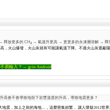
→ 釋放更多的 CH
→ 氣溫升更高 → 更更多的永凍層溶解 → 釋
4
升高，火山爆發，火山灰就有可能讓氣溫下降。不過火山灰遮蔽
輸入？→ gcin Android
升高會不會導致地殼下岩漿溫度的升高，導致地震更多？
7.8)大地震，加上之前的海地…，這麼密集頻繁， 讓人懷疑2012