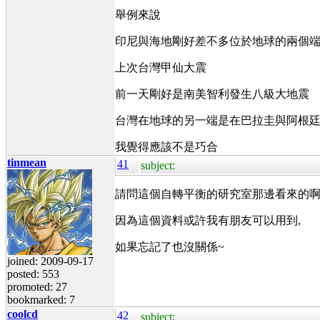
舉例來說
印尼與海地剛好差不多位於地球的兩個
上次台灣甲仙大震
前一天剛好是南美智利發生八級大地震
台灣在地球的另一端是在巴拉圭與阿根
我覺得應該不是巧合
tinmean
41
subject:
請問這個自轉平衡的研究室那邊看來的啊
因為這個資料或許我有朋友可以用到,
如果忘記了也沒關係~
joined: 2009-09-17
posted: 553
promoted: 27
bookmarked: 7
coolcd
42
subject: