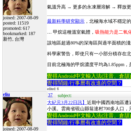
氣溫升高 → 更多的永凍層溶解 → 釋放更
joined: 2007-08-09
最新科學研究顯示
，北極海水域不穩定
posted: 11519
promoted: 617
… 甲烷這種溫室氣體，
吸熱能力是二氧化
bookmarked: 187
新竹, 台灣
該地區超過80%的深海區與過半面積的
科學家警告，即使只有一小部分積存在
目前北極海的甲烷濃度平均為1.85pp
覺得Android中文輸入法(注音、倉頡)不易
覺得鬧鐘/行事曆有改進的空間？
edited: 6
eliu
37
subject:
大紀元3月22日訊】
近期中國西南地區遭
小溪。雲南省硯山縣翁達村700多人口
覺得Android中文輸入法(注音、倉頡)不易
覺得鬧鐘/行事曆有改進的空間？
joined: 2007-08-09