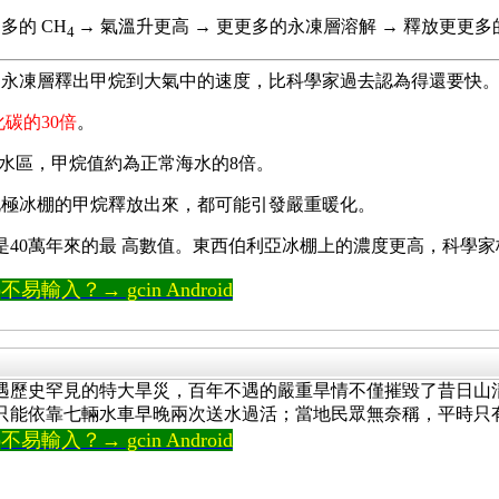
多的 CH
→ 氣溫升更高 → 更更多的永凍層溶解 → 釋放更更多的
4
的永凍層釋出甲烷到大氣中的速度，比科學家過去認為得還要快
碳的30倍
。
淺水區，甲烷值約為正常海水的8倍。
北極冰棚的甲烷釋放出來，都可能引發嚴重暖化。
m，是40萬年來的最 高數值。東西伯利亞冰棚上的濃度更高，科
輸入？→ gcin Android
遇歷史罕見的特大旱災，百年不遇的嚴重旱情不僅摧毀了昔日山
，只能依靠七輛水車早晚兩次送水過活；當地民眾無奈稱，平時
輸入？→ gcin Android