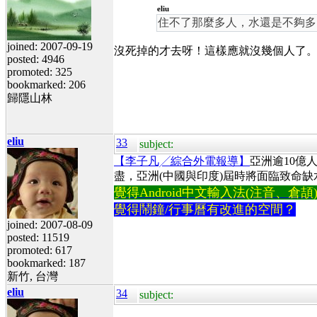
eliu
住不了那麼多人，水還是不夠多
joined: 2007-09-19
沒死掉的才去呀！這樣應就沒幾個人了
posted: 4946
promoted: 325
bookmarked: 206
歸隱山林
eliu
33
subject:
【李子凡╱綜合外電報導】
亞洲逾10億
盡，亞洲(中國與印度)屆時將面臨致命缺
覺得Android中文輸入法(注音、倉頡)不易
覺得鬧鐘/行事曆有改進的空間？
joined: 2007-08-09
posted: 11519
promoted: 617
bookmarked: 187
新竹, 台灣
eliu
34
subject: