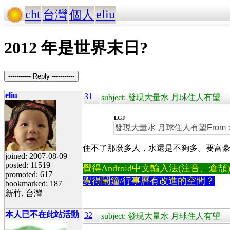
cht
eliu
台灣
個人
2012 年是世界末日?
----------- Reply -----------
eliu
31
subject: 發現大量水 月球住人有望
LGJ
發現大量水 月球住人有望Fro
住不了那麼多人，水還是不夠多。要富
joined: 2007-08-09
posted: 11519
覺得Android中文輸入法(注音、倉頡)不易
promoted: 617
覺得鬧鐘/行事曆有改進的空間？
bookmarked: 187
新竹, 台灣
本人已不在此站活動
32
subject: 發現大量水 月球住人有望