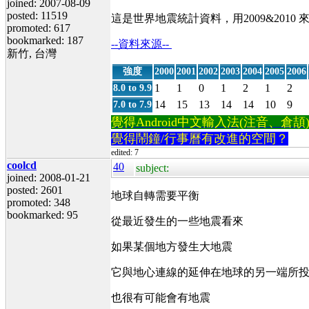
joined: 2007-08-09
posted: 11519
這是世界地震統計資料，用2009&201
promoted: 617
bookmarked: 187
--資料來源--
新竹, 台灣
強度
2000
2001
2002
2003
2004
2005
2006
1
1
0
1
2
1
2
8.0 to 9.9
14
15
13
14
14
10
9
7.0 to 7.9
覺得Android中文輸入法(注音、倉頡)不易
覺得鬧鐘/行事曆有改進的空間？
edited: 7
coolcd
40
subject:
joined: 2008-01-21
posted: 2601
地球自轉需要平衡
promoted: 348
bookmarked: 95
從最近發生的一些地震看來
如果某個地方發生大地震
它與地心連線的延伸在地球的另一端所
也很有可能會有地震