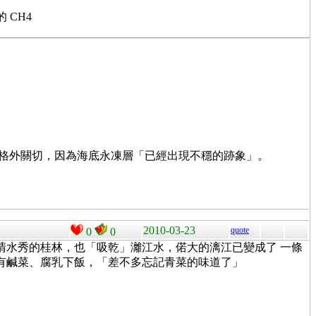
 CH4
。
學家格外關切，因為海底永凍層「已經出現不穩的跡象」。
2010-03-23
quote
0
0
清水秀的桂林，也「吸乾」灕江水，偌大的漓江已變成了 一條
只有鹹菜、腐乳下飯，「差不多忘記青菜的味道了」