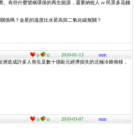
。有些什麼號稱環保的再生能源，還要納稅人 or 民眾多花錢
有關係嗎？金星的溫度比水星高與二氧化碳無關？
2010-01-13
quote
0
0
在歐洲造成許多人喪生及數十億歐元經濟損失的北極冷鋒南移，
2010-03-07
quote
0
0