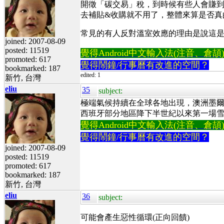
開徵「碳交易」稅，到時候有些人會賺到
去補貼&收購就不用了，整體來算是否真
常見的有人反對溫室效應的理由是說這
joined: 2007-08-09
posted: 11519
覺得Android中文輸入法(注音、倉頡)不易
promoted: 617
覺得鬧鐘/行事曆有改進的空間？
bookmarked: 187
edited: 1
新竹, 台灣
eliu
35
subject:
極端氣候持續在全球各地出現，澳洲墨爾
西班牙部分地區降下半世紀以來第一場
覺得Android中文輸入法(注音、倉頡)不易
覺得鬧鐘/行事曆有改進的空間？
joined: 2007-08-09
posted: 11519
promoted: 617
bookmarked: 187
新竹, 台灣
eliu
36
subject:
可能會產生惡性循環(正向回饋)