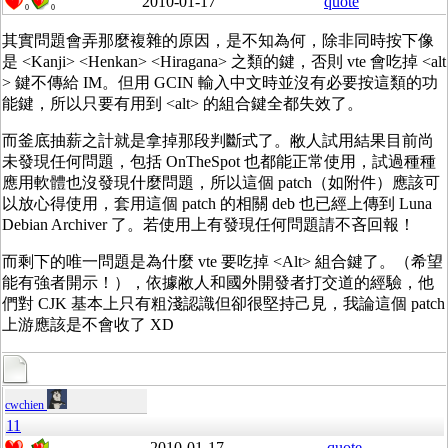
2010-01-17
quote
0
0
其實問題會弄那麼複雜的原因，是不知為何，除非同時按下像
是 <Kanji> <Henkan> <Hiragana> 之類的鍵，否則 vte 會吃掉 <alt
> 鍵不傳給 IM。但用 GCIN 輸入中文時並沒有必要按這類的功
能鍵，所以只要有用到 <alt> 的組合鍵全都失效了。
而釜底抽薪之計就是拿掉那段判斷式了。敝人試用結果目前尚
未發現任何問題，包括 OnTheSpot 也都能正常使用，試過種種
應用軟體也沒發現什麼問題，所以這個 patch（如附件）應該可
以放心得使用，套用這個 patch 的相關 deb 也已經上傳到 Luna
Debian Archiver 了。若使用上有發現任何問題請不吝回報！
而剩下的唯一問題是為什麼 vte 要吃掉 <Alt> 組合鍵了。（希望
能有強者開示！），依據敝人和國外開發者打交道的經驗，他
們對 CJK 基本上只有粗淺認識但卻很堅持己見，我論這個 patch
上游應該是不會收了 XD
cwchien
11
2010-01-17
quote