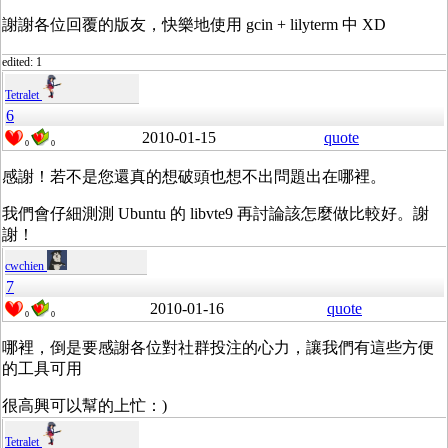
謝謝各位回覆的版友，快樂地使用 gcin + lilyterm 中 XD
edited: 1
Tetralet
6
2010-01-15
quote
0
0
感謝！若不是您還真的想破頭也想不出問題出在哪裡。
我們會仔細測測 Ubuntu 的 libvte9 再討論該怎麼做比較好。謝
謝！
cwchien
7
2010-01-16
quote
0
0
哪裡，倒是要感謝各位對社群投注的心力，讓我們有這些方便
的工具可用
很高興可以幫的上忙：)
Tetralet