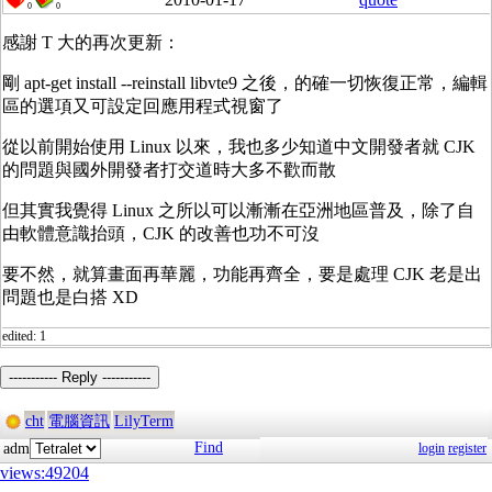
0
0
感謝 T 大的再次更新：
剛 apt-get install --reinstall libvte9 之後，的確一切恢復正常，編輯
區的選項又可設定回應用程式視窗了
從以前開始使用 Linux 以來，我也多少知道中文開發者就 CJK
的問題與國外開發者打交道時大多不歡而散
但其實我覺得 Linux 之所以可以漸漸在亞洲地區普及，除了自
由軟體意識抬頭，CJK 的改善也功不可沒
要不然，就算畫面再華麗，功能再齊全，要是處理 CJK 老是出
問題也是白搭 XD
edited: 1
----------- Reply -----------
cht
電腦資訊
LilyTerm
Find
adm
login
register
views:49204