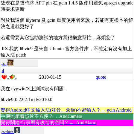
故現在是暫時將 APT pin 在 gcin 1.4.5 版使用避免 apt-get upgrade
時要求更新
對於我這個 lilyterm 及 gcin 重度使用者來說，若能有更根本的解
決之道就更好了
若還需要其它協助測試的地方我很樂意幫忙，麻煩您了
P.S 我的 libvte9 是來自 Ubuntu 官方套件庫，不確定有沒有加上
輸入法 patch
eliu
4
2010-01-15
quote
0
0
我在 cygwin/X上測試沒有問題，
libvte9-0.22.2-1mdv2010.0
覺得Android中文輸入法(注音、倉頡)不易輸入？→ gcin Android
手機照相看照片不方便？→ AndCamera
覺得鬧鐘/行事曆有改進的空間？→ AndAlarm
cwchien