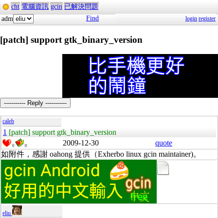
cht
電腦資訊
gcin
已解決問題
Find
adm
login
register
[patch] support gtk_binary_version
----------- Reply -----------
caleb
1
[patch] support gtk_binary_version
2009-12-30
quote
0
0
如附件，感謝 oahong 提供（Exherbo linux gcin maintainer)。
eliu