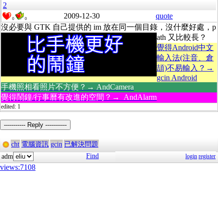
2
2009-12-30
quote
0
0
沒必要與 GTK 自己提供的 im 放在同一個目錄，沒什麼好處，p
ath 又比較長？
覺得Android中文
輸入法(注音、倉
頡)不易輸入？→
gcin Android
手機照相看照片不方便？→ AndCamera
覺得鬧鐘/行事曆有改進的空間？→ AndAlarm
edited: 1
----------- Reply -----------
cht
電腦資訊
gcin
已解決問題
Find
adm
login
register
views:7108