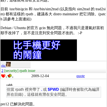
錄)，這樣就有潛在安全問題。
目前 /usr/bin/gcin 和 /usr/bin/sim2trad (以及指向 sim2trad 的 trad2si
m) 都有這樣的 rpath，建議各大 distro maintainer 把它消除。(patc
h 請參考上面連結)
Debian / Ubuntu 的官方 gcin 無此問題，不過我只是運氣好當初
順手改掉了，並不是注意到安全問題才改的。 :-P
eliu
2
[security] rpath issue
2009-12-04
quote
0
0
caleb
但當 rpath 裡夾帶了
.
或
$PWD
(編譯時會被取代為編譯
所在目錄)，這樣就有潛在安全問題。
pre12 已解決此問題。