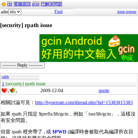
cht
電腦資訊
gcin
已解決問題
Find
adm
login
register
[security] rpath issue
----------- Reply -----------
caleb
1
[security] rpath issue
2009-12-04
quote
0
0
相關討論可見：
http://hyperrate.com/thread.php?tid=15383#15383
如果 rpath 只指定 $prefix/lib/gcin，例如「/usr/lib/gcin」，這樣沒
有安全問題。
但當 rpath 裡夾帶了
.
或
$PWD
(編譯時會被取代為編譯所在目