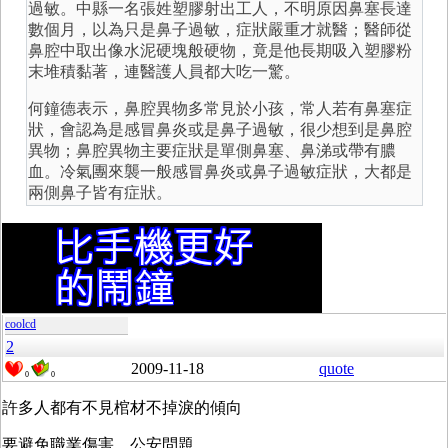
過敏。中縣一名張姓塑膠射出工人，不明原因鼻塞長達
數個月，以為只是鼻子過敏，症狀嚴重才就醫；醫師從
鼻腔中取出像水泥硬塊般硬物，竟是他長期吸入塑膠粉
末堆積黏著，連醫護人員都大吃一驚。
何鐘德表示，鼻腔異物多常見於小孩，常人若有鼻塞症
狀，會認為是感冒鼻炎或是鼻子過敏，很少想到是鼻腔
異物；鼻腔異物主要症狀是單側鼻塞、鼻涕或帶有膿
血。冷氣團來襲一般感冒鼻炎或鼻子過敏症狀，大都是
兩側鼻子皆有症狀。
coolcd
2
2009-11-18
quote
0
0
許多人都有不見棺材不掉淚的傾向
要避免職業傷害、公安問題