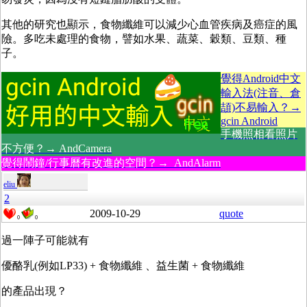
其他的研究也顯示，食物纖維可以減少心血管疾病及癌症的風
險。多吃未處理的食物，譬如水果、蔬菜、穀類、豆類、種
子。
覺得Android中文
輸入法(注音、倉
頡)不易輸入？→
gcin Android
手機照相看照片
不方便？→ AndCamera
覺得鬧鐘/行事曆有改進的空間？→ AndAlarm
eliu
2
2009-10-29
quote
0
0
過一陣子可能就有
優酪乳(例如LP33) + 食物纖維 、益生菌 + 食物纖維
的產品出現？