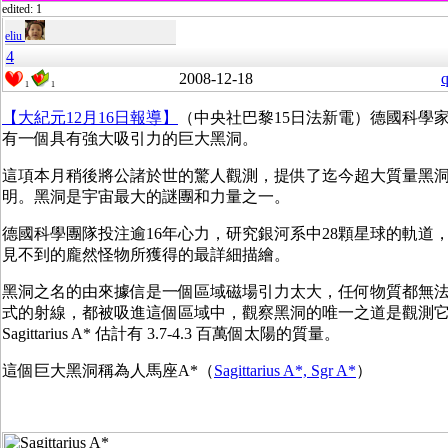
edited: 1
eliu
4
2008-12-18
q
1
1
【大紀元12月16日報導】
（中央社巴黎15日法新電）德國科學
有一個具有強大吸引力的巨大黑洞。
這項本月稍後將公諸於世的驚人觀測，提供了迄今超大質量黑
明。黑洞是宇宙最大的謎團和力量之一。
德國科學團隊投注逾16年心力，研究銀河系中28顆星球的軌道
見不到的龐然怪物所獲得的最詳細描繪。
黑洞之名的由來據信是一個區域磁場引力太大，任何物質都無
式的射線，都被吸進這個區域中，觀察黑洞的唯一之道是觀測
Sagittarius A* 估計有 3.7-4.3 百萬個太陽的質量。
這個巨大黑洞稱為人馬座A*（
Sagittarius A*, Sgr A*
）