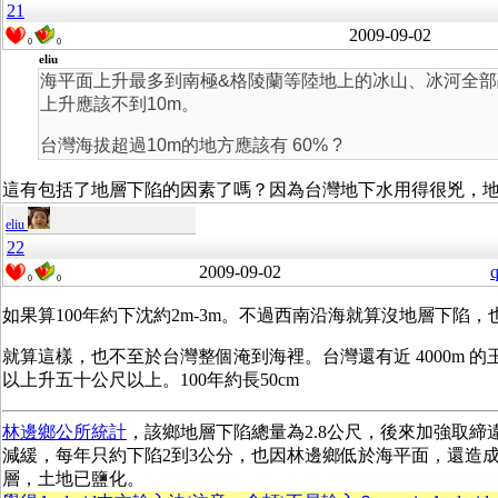
21
2009-09-02
0
0
eliu
海平面上升最多到南極&格陵蘭等陸地上的冰山、冰河全
上升應該不到10m。
台灣海拔超過10m的地方應該有 60% ?
這有包括了地層下陷的因素了嗎？因為台灣地下水用得很兇，
eliu
22
2009-09-02
q
0
0
如果算100年約下沈約2m-3m。不過西南沿海就算沒地層下陷
就算這樣，也不至於台灣整個淹到海裡。台灣還有近 4000m 的
以上升五十公尺以上。100年約長50cm
林邊鄉公所統計
，該鄉地層下陷總量為2.8公尺，後來加強取締
減緩，每年只約下陷2到3公分，也因林邊鄉低於海平面，還造
層，土地已鹽化。