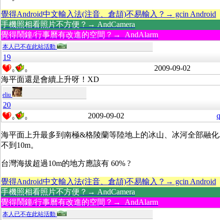
覺得Android中文輸入法(注音、倉頡)不易輸入？→ gcin Android
手機照相看照片不方便？→ AndCamera
覺得鬧鐘/行事曆有改進的空間？→ AndAlarm
本人已不在此站活動
19
2009-09-02
0
0
海平面還是會續上升呀！XD
eliu
20
2009-09-02
q
0
0
海平面上升最多到南極&格陵蘭等陸地上的冰山、冰河全部融化
不到10m。
台灣海拔超過10m的地方應該有 60% ?
覺得Android中文輸入法(注音、倉頡)不易輸入？→ gcin Android
手機照相看照片不方便？→ AndCamera
覺得鬧鐘/行事曆有改進的空間？→ AndAlarm
本人已不在此站活動