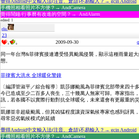
覺得Android中文輸入法(注音、倉頡)不易輸入？→ gcin Android
手機照相看照片不方便？→ AndCamera
覺得鬧鐘/行事曆有改進的空間？→ AndAlarm
edited: 1
eliu
23
2009-09-30
q
0
0
同一年台灣&菲律賓接連遭受怪異颱風侵襲，顯示這種雨量超大
態。
菲律賓大洪水 全球暖化警鐘
〔編譯管淑平／綜合報導〕凱莎娜颱風為菲律賓北部帶來四十
今已造成至少二百多人喪生，三十幾萬人無家可歸。專家指出
訊，若各國不以實際行動對抗全球暖化，未來還會有更嚴重的
…
凱娜並非超級颱風，但其凶猛程度讓資深氣候專家也感到訝異
尋常惡劣氣候模式的延續
覺得Android中文輸入法(注音、倉頡)不易輸入？→ gcin Android
手機照相看照片不方便？→ AndCamera