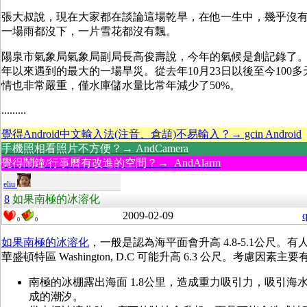
張大叔說，現在大家都在談論這場乾旱，在他一生中，幾乎沒
一場雨都沒下，一片雪花都沒有飄。
陽泉市氣象局氣象局副局長高俊壽說，今年的氣候是創記錄了。這
年以來遇到的最大的一場旱災。從去年10月23日以後至今100
情也非常嚴重，僅水庫儲水量比常年減少了50%。
.........
覺得Android中文輸入法(注音、倉頡)不易輸入？→ gcin Android
手機照相看照片不方便？→ AndCamera
覺得鬧鐘/行事曆有改進的空間？→ AndAlarm
eliu
8
如果南極的冰溶化
2009-02-09
q
0
0
如果南極的冰溶化
，一般是認為海平面會升高 4.8-5.1公尺。
華盛頓特區 Washington, D.C 可能升高 6.3 公尺。考慮因素主
南極的冰棚露出海面 1.8公里，造成重力吸引力，吸引海
成的潮汐。