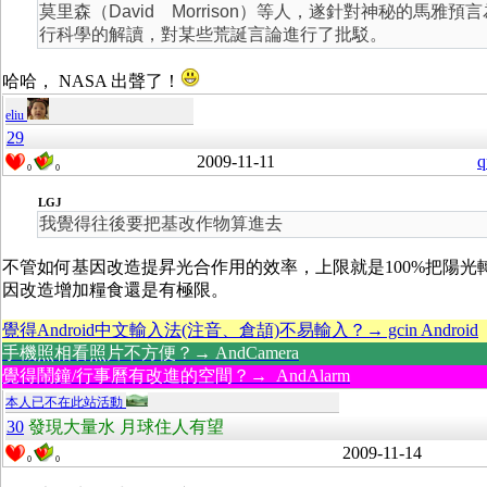
莫里森（David Morrison）等人，遂針對神秘的馬雅
行科學的解讀，對某些荒誕言論進行了批駁。
哈哈， NASA 出聲了！
eliu
29
2009-11-11
q
0
0
LGJ
我覺得往後要把基改作物算進去
不管如何基因改造提昇光合作用的效率，上限就是100%把陽光
因改造增加糧食還是有極限。
覺得Android中文輸入法(注音、倉頡)不易輸入？→ gcin Android
手機照相看照片不方便？→ AndCamera
覺得鬧鐘/行事曆有改進的空間？→ AndAlarm
本人已不在此站活動
30
發現大量水 月球住人有望
2009-11-14
0
0