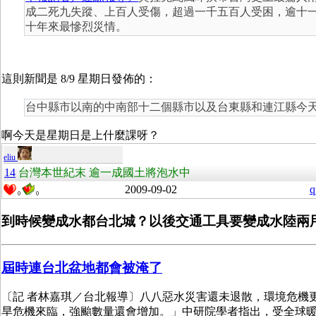
成二死九失蹤、上百人受傷，超過一千五百人受困，逾十
十年來最慘烈災情。
這則新聞是 8/9 星期日發佈的：
台中縣市以南的中南部十二個縣市以及台東縣和連江縣今
啊今天是星期日是上什麼課呀？
eliu
14
台灣本世紀末 逾一成國土將泡水中
2009-09-02
q
0
0
到時候變成水都台北城？以後交通工具要變成水陸兩
屆時連台北盆地都會被淹了
〔記 者林嘉琪／台北報導〕八八惡水災害還未退散，環境危機
旱危機來臨，強颱數量還會增加。」中研院學者指出，受全球暖