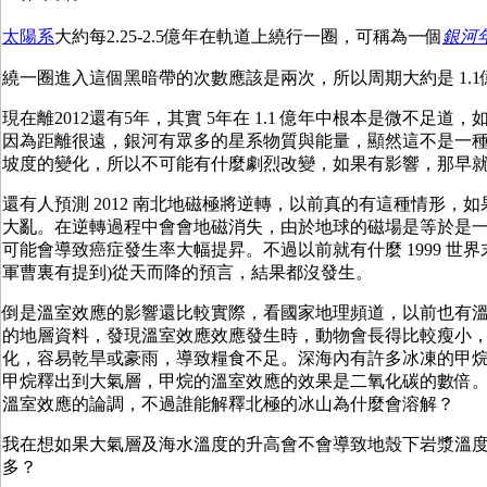
太陽系
大約每2.25-2.5億年在軌道上繞行一圈，可稱為一個
銀河
繞一圈進入這個黑暗帶的次數應該是兩次，所以周期大約是 1.1
現在離2012還有5年，其實 5年在 1.1 億年中根本是微不足道
因為距離很遠，銀河有眾多的星系物質與能量，顯然這不是一種
坡度的變化，所以不可能有什麼劇烈改變，如果有影響，那早
還有人預測 2012 南北地磁極將逆轉，以前真的有這種情形，
大亂。在逆轉過程中會會地磁消失，由於地球的磁場是等於是
可能會導致癌症發生率大幅提昇。不過以前就有什麼 1999 世界末日
軍曹裏有提到)從天而降的預言，結果都沒發生。
倒是溫室效應的影響還比較實際，看國家地理頻道，以前也有
的地層資料，發現溫室效應效應發生時，動物會長得比較瘦小
化，容易乾旱或豪雨，導致糧食不足。深海內有許多冰凍的甲
甲烷釋出到大氣層，甲烷的溫室效應的效果是二氧化碳的數倍
溫室效應的論調，不過誰能解釋北極的冰山為什麼會溶解？
我在想如果大氣層及海水溫度的升高會不會導致地殼下岩漿溫
多？