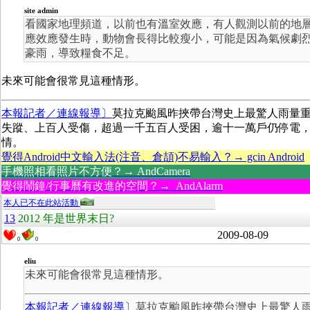
site admin
看國家地理頻道，以前也有溫室效應，有人觀測以前的地
應效應發生時，動物會長得比較瘦小，可能是因為氣候劇
豪雨，導致糧食不足。
未來可能會很常見這種情形。
本報記者／連線報導〕
莫拉克颱風昨挾帶台灣史上最驚人雨量
失蹤、上百人受傷，超過一千五百人受困，逾十一萬戶仍停電
情。
覺得Android中文輸入法(注音、倉頡)不易輸入？→ gcin Android
手機照相看照片不方便？→ AndCamera
覺得鬧鐘/行事曆有改進的空間？→ AndAlarm
本人已不在此站活動
13
2012 年是世界末日?
2009-08-09
0
0
eliu
未來可能會很常見這種情形。
本報記者／連線報導〕
莫拉克颱風昨挾帶台灣史上最驚人