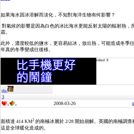
如果海水因冰溶解而淡化，不知對海洋生物有何影響？
對氣候的影響是因為白色的冰比海水更能反射太陽的輻射熱，
霜。
此外，濃度較低的鹽水，更容易結冰，放出熱，可能造成冬季
年真的冬季變成往後移。
edited: 8
eliu
3
2008-03-26
q
0
0
2
面積達 414 KM
的南極冰層於 2/28 開始崩解。英國的南極調查科學家 
這是全球暖化造成的。