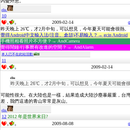
內憂外患。
eliu
10
2009-02-14
q
0
0
昨天晚上 26℃，才2月中旬，可以想見，今年夏天可能會很熱。
覺得Android中文輸入法(注音、倉頡)不易輸入？→ gcin Android
手機照相看照片不方便？→ AndCamera
覺得鬧鐘/行事曆有改進的空間？→ AndAlarm
本人已不在此站活動
11
2009-02-14
0
0
eliu
昨天晚上 26℃，才2月中旬，可以想見，今年夏天可能會
可能性很大。在大陸也是一樣，結果造成大陸沙塵暴嚴重，台
差，我們這邊的青山常常是灰山。
eliu
12
2012 年是世界末日?
2009-08-08
q
0
0