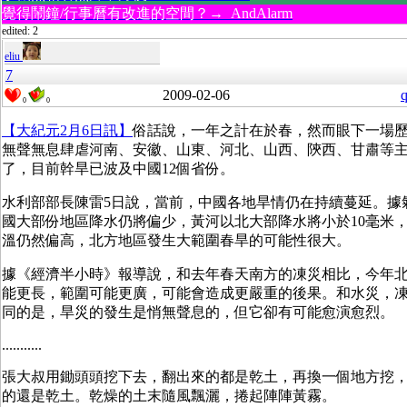
覺得鬧鐘/行事曆有改進的空間？→ AndAlarm
edited: 2
eliu
7
2009-02-06
q
0
0
【大紀元2月6日訊】
俗話說，一年之計在於春，然而眼下一場
無聲無息肆虐河南、安徽、山東、河北、山西、陝西、甘肅等主
了，目前幹旱已波及中國12個省份。
水利部部長陳雷5日說，當前，中國各地旱情仍在持續蔓延。據
國大部份地區降水仍將偏少，黃河以北大部降水將小於10毫米
溫仍然偏高，北方地區發生大範圍春旱的可能性很大。
據《經濟半小時》報導說，和去年春天南方的凍災相比，今年
能更長，範圍可能更廣，可能會造成更嚴重的後果。和水災，
同的是，旱災的發生是悄無聲息的，但它卻有可能愈演愈烈。
...........
張大叔用鋤頭頭挖下去，翻出來的都是乾土，再換一個地方挖
的還是乾土。乾燥的土末隨風飄灑，捲起陣陣黃霧。