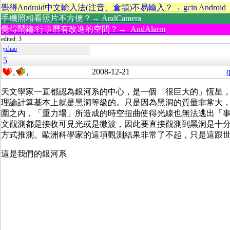
覺得Android中文輸入法(注音、倉頡)不易輸入？→ gcin Android
手機照相看照片不方便？→ AndCamera
覺得鬧鐘/行事曆有改進的空間？→ AndAlarm
edited: 3
ychao
5
2008-12-21
q
1
1
天文學家一直都認為銀河系的中心，是一個「很巨大的」恆星
理論計算基本上就是黑洞等級的。只是因為黑洞的質量非常大
圍之內，「重力場」所造成的時空扭曲使得光線也無法逃出「
文觀測都是接收可見光或是微波，因此要直接觀測到黑洞是十
方式推測。歐洲科學家的這項觀測結果非常了不起，只是這跟
這是我們的銀河系