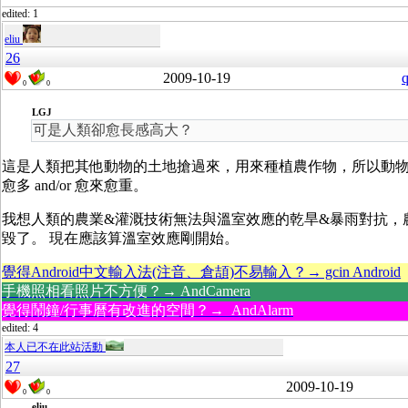
edited: 1
eliu
26
2009-10-19
q
0
0
LGJ
可是人類卻愈長感高大？
這是人類把其他動物的土地搶過來，用來種植農作物，所以動
愈多 and/or 愈來愈重。
我想人類的農業&灌溉技術無法與溫室效應的乾旱&暴雨對抗，
毀了。 現在應該算溫室效應剛開始。
覺得Android中文輸入法(注音、倉頡)不易輸入？→ gcin Android
手機照相看照片不方便？→ AndCamera
覺得鬧鐘/行事曆有改進的空間？→ AndAlarm
edited: 4
本人已不在此站活動
27
2009-10-19
0
0
eliu