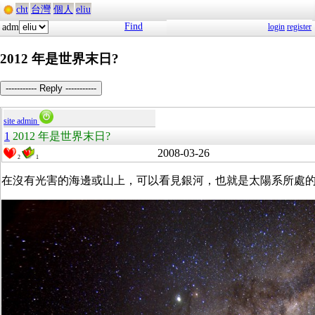
cht
台灣
個人
eliu
Find
adm
login
register
2012 年是世界末日?
----------- Reply -----------
site admin
1
2012 年是世界末日?
2008-03-26
2
1
在沒有光害的海邊或山上，可以看見銀河，也就是太陽系所處