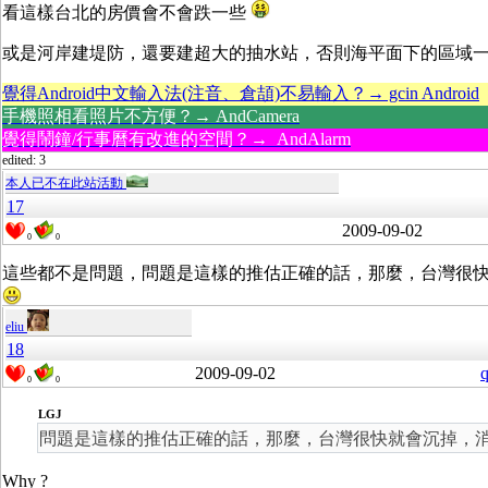
看這樣台北的房價會不會跌一些
或是河岸建堤防，還要建超大的抽水站，否則海平面下的區域
覺得Android中文輸入法(注音、倉頡)不易輸入？→ gcin Android
手機照相看照片不方便？→ AndCamera
覺得鬧鐘/行事曆有改進的空間？→ AndAlarm
edited: 3
本人已不在此站活動
17
2009-09-02
0
0
這些都不是問題，問題是這樣的推估正確的話，那麼，台灣很
eliu
18
2009-09-02
q
0
0
LGJ
問題是這樣的推估正確的話，那麼，台灣很快就會沉掉，
Why ?