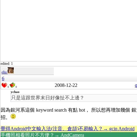
edited: 1
eliu
6
2008-12-22
q
0
0
ychao
只是這跟世界末日好像扯不上邊？
因為銀河系這個 keyword search 有點 hot， 所以想再增加幾個 銀
招。
覺得Android中文輸入法(注音、倉頡)不易輸入？→ gcin Android
手機照相看照片不方便？→ AndCamera