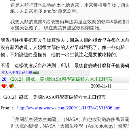
這是人類把其他動物的土地搶過來，用來種植農作物，所
絕，人愈來愈多 and/or 愈來愈重。
我想人類的農業&灌溉技術無法與溫室效應的乾旱&暴雨對
水幾天就毀了。 現在應該算溫室效應剛開始。
我覺得往後要把基改作物算進去，因為人類的糧食早在很久以
沒有基因改造，人類很大部份的人都早就餓死了。像一些肉雞
物，不如說他們是糧食，他們一出生就注定是要被吃掉的。
不過，這樣做違反自然法則，所以，最後會變成什麼樣子值得
本人已不在此站活動
28
《2012》惑眾 美國NASA科學家破解六大末日預言
2009-11-11
0
0
《2012》惑眾 美國NASA科學家破解六大末日預言
From：
http://www.nownews.com/2009/11/11/334-2531696.htm
「美國航空暨太空總署」（NASA）的也收到過許多民眾
弭大眾的疑懼，NASA「天體生物學（Astrobiology）研