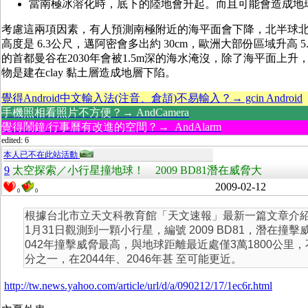
當南極冰溶化時，底下的陸地會升起。而且可能會造成地
考慮這兩項因素，有人預測南極附近的海平面會下降，北半球
高度是 6.3公尺，邁阿密會多出約 30cm，歐洲大部份區域升高 5
的首都曼谷在2030年會被1.5m深的海水淹沒，除了海平面上
物是建在clay 黏土層造成地層下陷。
覺得Android中文輸入法(注音、倉頡)不易輸入？→ gcin Android
手機照相看照片不方便？→ AndCamera
覺得鬧鐘/行事曆有改進的空間？→ AndAlarm
edited: 6
本人已不在此站活動
9
太空探索／小行星撞地球！ 2009 BD81潛在威脅大
2009-02-12
0
0
根據台北市立天文科教育館「天文速報」最新一篇文章介
1月31日觀測到一顆小行星，編號 2009 BD81，潛在撞
042年撞擊威脅最高，與地球距離最近處僅3萬1800公里
分之一，在2044年、2046年甚 至可能更近。
http://tw.news.yahoo.com/article/url/d/a/090212/17/1ec6r.html