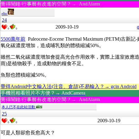
覺得鬧鐘/行事曆有改進的空間？→ AndAlarm
eliu
24
2009-10-19
q
0
0
5500萬年前
Paleocene-Eocene Thermal Maximum (PET
氧化碳濃度增加，造成哺乳類的體積縮減50%。
雖然二氧化碳濃度增加會提高光合作用效率，實際上溫室效應造
雨)是植物殺手，造成動物的糧食不足。
魚類也體積縮減50%。
覺得Android中文輸入法(注音、倉頡)不易輸入？→ gcin Android
手機照相看照片不方便？→ AndCamera
覺得鬧鐘/行事曆有改進的空間？→ AndAlarm
本人已不在此站活動
25
2009-10-19
0
0
可是人類卻愈長愈高大？