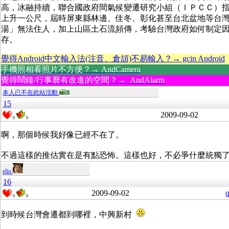
高，冰融持續，聯合國政府間氣候變遷研究小組（ＩＰＣＣ）
上升一公尺，屆時屏東縣林邊、佳冬、彰化甚至台北盆地等台灣
湯」無法住人，加上山區土石流頻傳，考驗台灣政府如何制定
存。
覺得Android中文輸入法(注音、倉頡)不易輸入？→ gcin Android
手機照相看照片不方便？→ AndCamera
覺得鬧鐘/行事曆有改進的空間？→ AndAlarm
本人已不在此站活動
15
2009-09-02
0
0
啊，那個時候我好像已經不在了。
不過這樣的推估實在是有點恐怖。這樣也好，不必爭什麼統獨
eliu
16
2009-09-02
q
0
0
到時候台灣會遷都到哪裡，中興新村