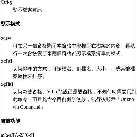
Ctrl-g
顯示檔案資訊
顯示模式
:view
可在另一個窗格顯示本窗格中游標所在檔案的內容，再執
行一次會恢復原來兩個窗格都顯示檔案清單的模式
:so[rt]
切換排序的方式，可按檔名、副檔名、大小……或其他檔
案屬性來排序。
:sp[lit]
切換為雙窗格。Vifm 預設已是雙窗格，不知何時需要用到
此命令？而且此命令目前似乎無效，執行後顯示「Unkno
wn Command」
書籤功能
m[a-z][A-Z][0-9]