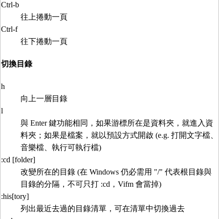
Ctrl-b
往上捲動一頁
Ctrl-f
往下捲動一頁
切換目錄
h
向上一層目錄
l
與 Enter 鍵功能相同，如果游標所在是資料夾，就進入資
料夾；如果是檔案，就以預設方式開啟 (e.g. 打開文字檔、
音樂檔、執行可執行檔)
:cd [folder]
改變所在的目錄 (在 Windows 仍必需用 "/" 代表根目錄與
目錄的分隔，不可只打 :cd，Vifm 會當掉)
:his[tory]
列出最近去過的目錄清單，可在清單中切換過去