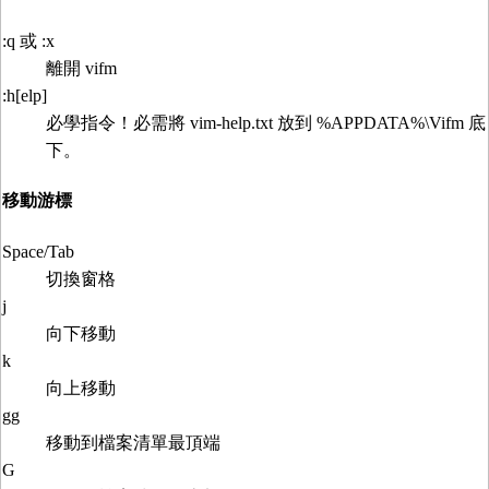
:q 或 :x
離開 vifm
:h[elp]
必學指令！必需將 vim-help.txt 放到 %APPDATA%\Vifm 底
下。
移動游標
Space/Tab
切換窗格
j
向下移動
k
向上移動
gg
移動到檔案清單最頂端
G