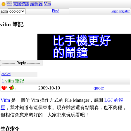
cht
電腦資訊
編輯器
Vim
Find
adm
login
register
vifm 筆記
----------- Reply -----------
coolcd
1
vifm 筆記
2009-10-10
quote
1
0
Vifm
是一個仿 Vim 操作方式的 File Manager，感謝
LGJ 的報
馬
，我才知道有這個東東。現在雖然還有點陽春，也不夠穩，
但相信會愈來愈好的，大家都來玩玩看吧！
生存指令